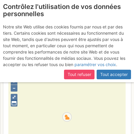
Contrôlez l'utilisation de vos données
fr
personnelles
Calanque de Morgiou -
Notre site Web utilise des cookies fournis par nous et par des
tiers. Certains cookies sont nécessaires au fonctionnement du
Crêt Saint Michel : ZI -
site Web, tandis que d'autres peuvent être ajustés par vous à
Drôle d'idée
tout moment, en particulier ceux qui nous permettent de
Dimanche 26 février 2017
comprendre les performances de notre site Web et de vous
fournir des fonctionnalités de médias sociaux. Vous pouvez les
accepter ou les refuser tous ou bien
paramétrer vos choix
.
France
Bouches-du-Rhône
Provence
Calanques
Tout refuser
Tout accepter
+
–
⤢