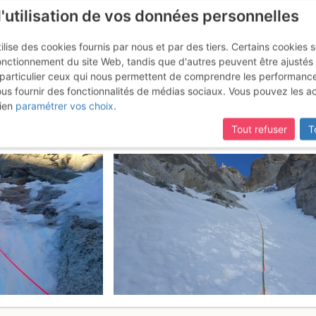
l'utilisation de vos données personnelles
ilise des cookies fournis par nous et par des tiers. Certains cookies 
onctionnement du site Web, tandis que d'autres peuvent être ajustés
particulier ceux qui nous permettent de comprendre les performanc
ous fournir des fonctionnalités de médias sociaux. Vous pouvez les a
: Couloir Lagarde direct
Jeudi 16 mar
ien
paramétrer vos choix
.
Tout refuser
T