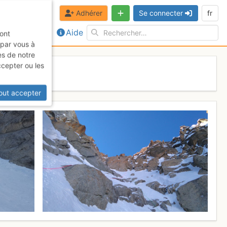
Adhérer
Se connecter
fr
Aide
sont
 par vous à
es de notre
ccepter ou les
s 2017
out accepter