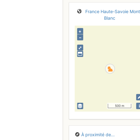
France
Haute-Savoie
Mont
Blanc
+
–
⤢
i
500 m
À proximité de...