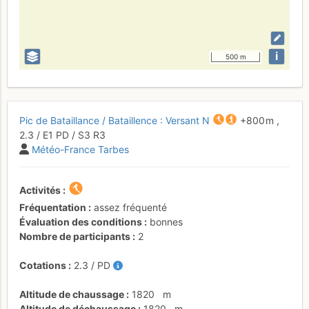
i
500 m
Pic de Bataillance / Bataillence : Versant N
+800 m
,
2.3
/
E1
PD
/ S3
R3
Météo-France Tarbes
Activités
Fréquentation
assez fréquenté
Évaluation des conditions
bonnes
Nombre de participants
2
Cotations
2.3
/
PD
Altitude de chaussage
1820
m
Altitude de déchaussage
1820
m