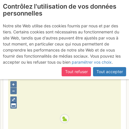
Contrôlez l'utilisation de vos données
fr
personnelles
Suite à une récente et importante mise à jour du site,
si
Pic de Bataillance /
certaines pages ne sont plus accessibles, manquantes ou
Notre site Web utilise des cookies fournis par nous et par des
incomplètes, déconnectez-vous puis reconnectez-vous à votre
tiers. Certains cookies sont nécessaires au fonctionnement du
Bataillence : Versant N
compte sur le site.
site Web, tandis que d'autres peuvent être ajustés par vous à
tout moment, en particulier ceux qui nous permettent de
Vendredi 17 mars 2017
comprendre les performances de notre site Web et de vous
fournir des fonctionnalités de médias sociaux. Vous pouvez les
accepter ou les refuser tous ou bien
paramétrer vos choix
.
France
Hautes-Pyrénées
Luchon - Posets - Maladeta -
Tout refuser
Tout accepter
Aigüestortes
+
–
⤢