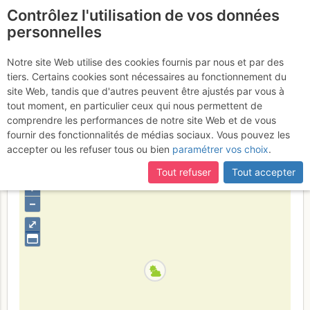
Contrôlez l'utilisation de vos données
fr
personnelles
Pic de Montmalus :
Notre site Web utilise des cookies fournis par nous et par des
tiers. Certains cookies sont nécessaires au fonctionnement du
Depuis Grau Roig
Samedi 18 mars
site Web, tandis que d'autres peuvent être ajustés par vous à
tout moment, en particulier ceux qui nous permettent de
2017
comprendre les performances de notre site Web et de vous
fournir des fonctionnalités de médias sociaux. Vous pouvez les
accepter ou les refuser tous ou bien
paramétrer vos choix
.
Andorre
Haute Ariège - Andorre
Tout refuser
Tout accepter
+
–
⤢