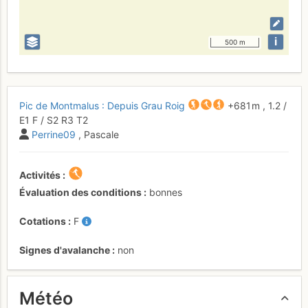
i
500 m
Pic de Montmalus : Depuis Grau Roig
+681 m
,
1.2
/
E1
F
/ S2
R3
T2
Perrine09
, Pascale
Activités
Évaluation des conditions
bonnes
Cotations
F
Signes d'avalanche
non
Météo