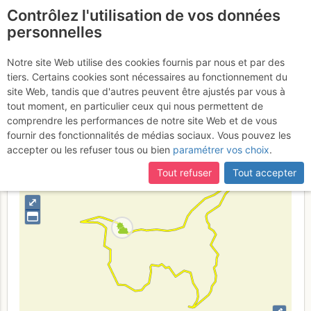
Contrôlez l'utilisation de vos données
fr
personnelles
Monte Bolettone : Giro
Notre site Web utilise des cookies fournis par nous et par des
tiers. Certains cookies sont nécessaires au fonctionnement du
del Bolettone
Lundi 13 mars 2017
site Web, tandis que d'autres peuvent être ajustés par vous à
tout moment, en particulier ceux qui nous permettent de
comprendre les performances de notre site Web et de vous
fournir des fonctionnalités de médias sociaux. Vous pouvez les
Italia
Alpi Lepontine Orientali
Provincia di Como
accepter ou les refuser tous ou bien
paramétrer vos choix
.
+
Tout refuser
Tout accepter
–
⤢