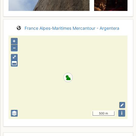
France
Alpes-Maritimes
Mercantour - Argentera
+
–
⤢
i
500 m