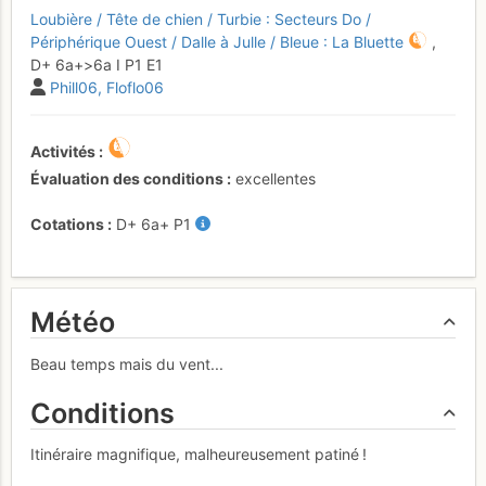
Loubière / Tête de chien / Turbie : Secteurs Do /
Périphérique Ouest / Dalle à Julle / Bleue : La Bluette
,
D+
6a+
>6a
I
P1
E1
Phill06
Floflo06
Activités
Évaluation des conditions
excellentes
Cotations
D+
6a+
P1
Météo
Beau temps mais du vent...
Conditions
Itinéraire magnifique, malheureusement patiné !