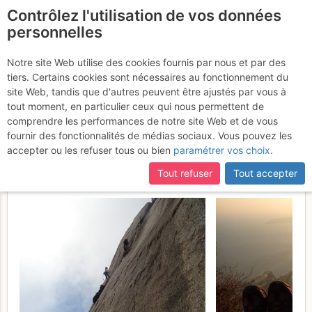
Contrôlez l'utilisation de vos données
fr
personnelles
Loubière / Tête de chien
Notre site Web utilise des cookies fournis par nous et par des
tiers. Certains cookies sont nécessaires au fonctionnement du
/ Turbie : Secteurs Do /
site Web, tandis que d'autres peuvent être ajustés par vous à
Périphérique Ouest / Dalle
tout moment, en particulier ceux qui nous permettent de
comprendre les performances de notre site Web et de vous
à Julle / Bleue : La Bluette
fournir des fonctionnalités de médias sociaux. Vous pouvez les
accepter ou les refuser tous ou bien
paramétrer vos choix
.
Vendredi 17 mars 2017
Tout refuser
Tout accepter