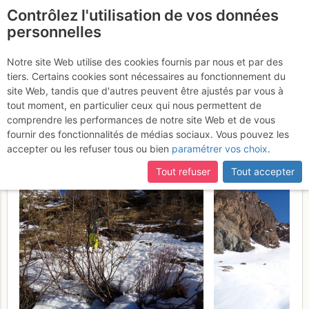
Contrôlez l'utilisation de vos données
fr
personnelles
Canale della Punta
Notre site Web utilise des cookies fournis par nous et par des
tiers. Certains cookies sont nécessaires au fonctionnement du
Esmeralda + Canalone E
site Web, tandis que d'autres peuvent être ajustés par vous à
dalla bocchetta Stange
tout moment, en particulier ceux qui nous permettent de
comprendre les performances de notre site Web et de vous
Vendredi 17 mars 2017
fournir des fonctionnalités de médias sociaux. Vous pouvez les
accepter ou les refuser tous ou bien
paramétrer vos choix
.
Tout refuser
Tout accepter