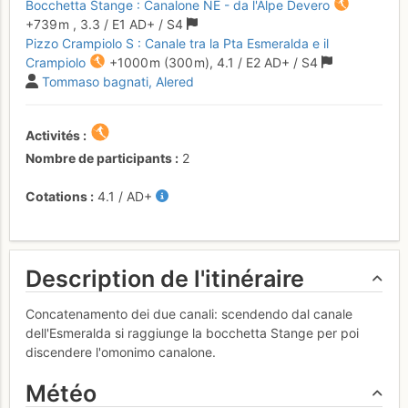
Bocchetta Stange : Canalone NE - da l'Alpe Devero
+739 m
,
3.3
/
E1
AD+
/ S4
Pizzo Crampiolo S : Canale tra la Pta Esmeralda e il
Crampiolo
+1000 m
(300 m),
4.1
/
E2
AD+
/ S4
Tommaso bagnati
Alered
Activités
Nombre de participants
2
Cotations
4.1
/
AD+
Description de l'itinéraire
Concatenamento dei due canali: scendendo dal canale
dell'Esmeralda si raggiunge la bocchetta Stange per poi
discendere l'omonimo canalone.
Météo