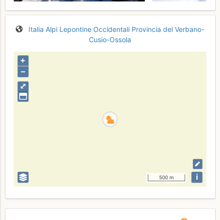
Italia
Alpi Lepontine Occidentali
Provincia del Verbano-
Cusio-Ossola
+
–
⤢
i
500 m