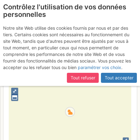
Contrôlez l'utilisation de vos données
fr
personnelles
Suite à une récente et importante mise à jour du site,
si
L'Hortus : L'Hortus :
certaines pages ne sont plus accessibles, manquantes ou
Notre site Web utilise des cookies fournis par nous et par des
incomplètes, déconnectez-vous puis reconnectez-vous à votre
tiers. Certains cookies sont nécessaires au fonctionnement du
Anathème
Jeudi 16 mars 2017
compte sur le site.
site Web, tandis que d'autres peuvent être ajustés par vous à
tout moment, en particulier ceux qui nous permettent de
comprendre les performances de notre site Web et de vous
fournir des fonctionnalités de médias sociaux. Vous pouvez les
France
Hérault
accepter ou les refuser tous ou bien
paramétrer vos choix
.
+
Tout refuser
Tout accepter
–
⤢