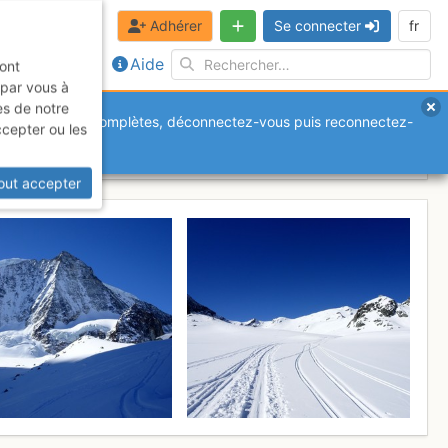
Adhérer
Se connecter
fr
Aide
sont
 par vous à
es de notre
anquantes ou incomplètes, déconnectez-vous puis reconnectez-
ccepter ou les
out accepter