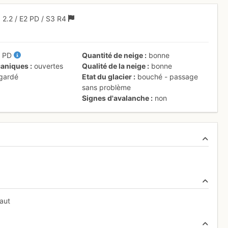
+
2.2
/
E2
PD
/ S3
R4
/
PD
Quantité de neige
bonne
aniques
ouvertes
Qualité de la neige
bonne
 gardé
Etat du glacier
bouché - passage
sans problème
Signes d'avalanche
non
aut