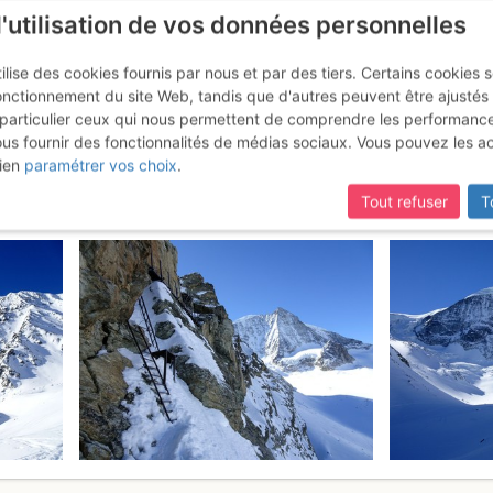
l'utilisation de vos données personnelles
ilise des cookies fournis par nous et par des tiers. Certains cookies 
onctionnement du site Web, tandis que d'autres peuvent être ajustés
particulier ceux qui nous permettent de comprendre les performanc
mise à jour du site,
si certaines pages ne sont plus accessibles, m
ous fournir des fonctionnalités de médias sociaux. Vous pouvez les a
 Voie Normale
Jeudi 16 mars 2017
ien
paramétrer vos choix
.
Tout refuser
T