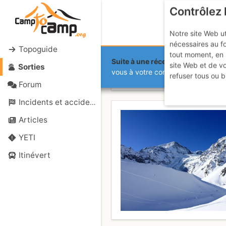
Contrôlez 
Notre site Web ut
nécessaires au f
Topoguide
tout moment, en 
Suite à une récente et importante 
site Web et de v
Sorties
La Luette :
vous à votre compte sur le site.
refuser tous ou b
Forum
Incidents et accidents
Articles
YETI
Itinévert