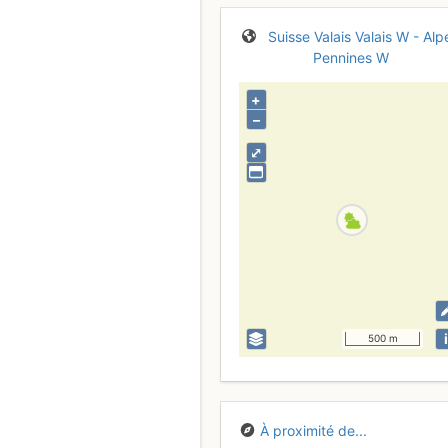
Suisse
Valais
Valais W - Alp
Pennines W
+
–
⤢
i
500 m
À proximité de...