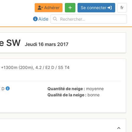
Adhérer
Se connecter
fr
Aide
ce SW
Jeudi 16 mars 2017
+1300 m
(200 m),
4.2
/
E2
D
/ S5
T4
/
D
Quantité de neige
moyenne
Qualité de la neige
bonne