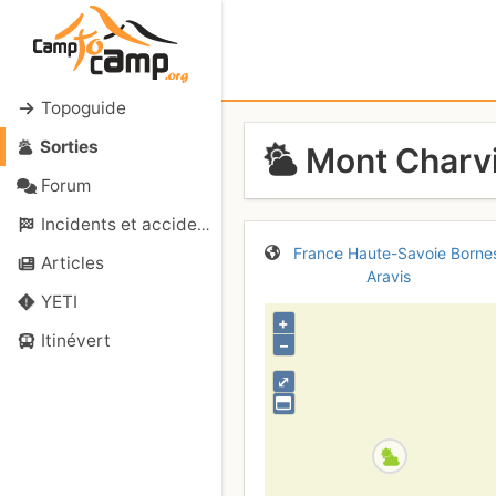
Topoguide
Sorties
Mont Charvi
Forum
Incidents et accidents
France
Haute-Savoie
Borne
Articles
Aravis
YETI
+
Itinévert
–
⤢