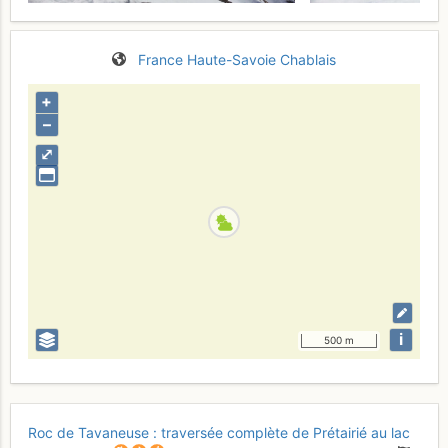
France
Haute-Savoie
Chablais
+
–
⤢
i
500 m
Roc de Tavaneuse : traversée complète de Prétairié au lac