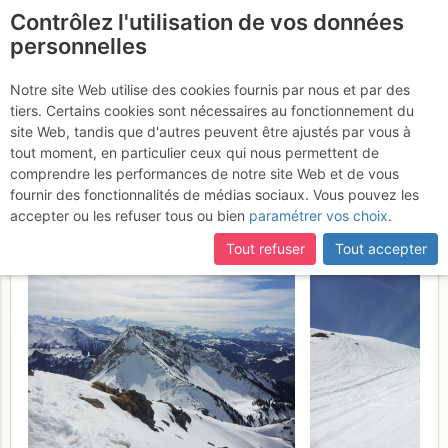
Contrôlez l'utilisation de vos données
fr
personnelles
Roc de Tavaneuse :
Notre site Web utilise des cookies fournis par nous et par des
tiers. Certains cookies sont nécessaires au fonctionnement du
Traversée de Prétairié au
site Web, tandis que d'autres peuvent être ajustés par vous à
lac des Plagnes
tout moment, en particulier ceux qui nous permettent de
Mercredi 15 mars
comprendre les performances de notre site Web et de vous
2017
fournir des fonctionnalités de médias sociaux. Vous pouvez les
accepter ou les refuser tous ou bien
paramétrer vos choix
.
Tout refuser
Tout accepter