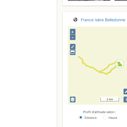
France
Isère
Belledonne
+
–
⤢
i
2 km
Profil d'altitude selon :
Distance
Heure