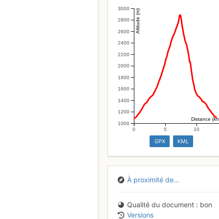
3000
Altitude (m)
2800
2600
2400
2200
2000
1800
1600
1400
1200
Distance (k
1000
0
5
10
GPX
KML
À proximité de...
Qualité du document
bon
Versions