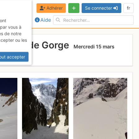
Adhérer
Se connecter
fr
Aide
sont
 par vous à
es de notre
ccepter ou les
 la Grande Gorge
Mercredi 15 mars
out accepter