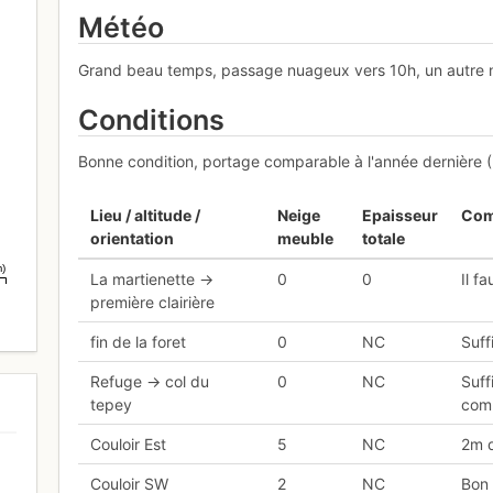
Météo
Grand beau temps, passage nuageux vers 10h, un autre m
Conditions
Bonne condition, portage comparable à l'année dernière 
Lieu / altitude /
Neige
Epaisseur
Com
orientation
meuble
totale
m)
La martienette ->
0
0
Il f
première clairière
fin de la foret
0
NC
Suff
Refuge -> col du
0
NC
Suff
tepey
comp
Couloir Est
5
NC
2m d
Couloir SW
2
NC
Bon 