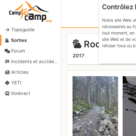
Contrôlez 
Notre site Web ut
nécessaires au f
Topoguide
tout moment, en 
site Web et de v
Sorties
Rocher d'Arg
refuser tous ou b
Forum
2017
Incidents et accidents
Articles
YETI
Itinévert