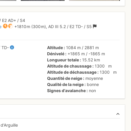
/
E2
AD+
/ S4
e
+1810 m
(300 m),
AD
III
5.2
/
E2
TD-
/ S5
/
TD-
Altitude
1084 m
/
2881 m
Dénivelé
+1865 m
/
-1865 m
Longueur totale
15.52 km
Altitude de chaussage
1300
m
Altitude de déchaussage
1300
m
Quantité de neige
moyenne
Qualité de la neige
bonne
Signes d'avalanche
non
d'Arguille