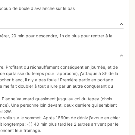
coup de boule d'avalanche sur le bas
rer, 20 min pour descendre, 1h de plus pour rentrer à la
e faire. Profitant du réchauffement conséquent en journée, et de
 (ce qui laisse du temps pour l'approche), j'attaque à 8h de la
ocher blanc, il n'y a pas foule ! Première partie en portage
 me fait doubler à tout allure par un autre conquérant du
a Plagne Vaumard quasiment jusqu'au col du tepey (choix
tance). Une personne loin devant, deux derrière qui semblent
ir SW.
 me voila sur le sommet. Après 1860m de déniv j'avoue en chier
it longtemps :-( ) 40 min plus tard les 2 autres arrivent par le
éfoncent leur fromage.