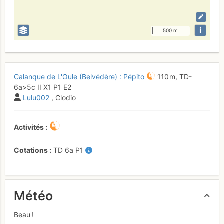
i
500 m
Calanque de L'Oule (Belvédère) : Pépito
110 m,
TD-
6a
>5c
II
X1
P1
E2
Lulu002
, Clodio
Activités
Cotations
TD
6a
P1
Météo
Beau !