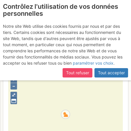
Contrôlez l'utilisation de vos données
fr
personnelles
Calanque de L'Oule
Notre site Web utilise des cookies fournis par nous et par des
tiers. Certains cookies sont nécessaires au fonctionnement du
(Belvédère) : Pépito
Vendredi
site Web, tandis que d'autres peuvent être ajustés par vous à
tout moment, en particulier ceux qui nous permettent de
25 mars 2016
comprendre les performances de notre site Web et de vous
fournir des fonctionnalités de médias sociaux. Vous pouvez les
accepter ou les refuser tous ou bien
paramétrer vos choix
.
France
Bouches-du-Rhône
Provence
Calanques
Tout refuser
Tout accepter
+
–
⤢