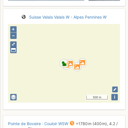
Suisse
Valais
Valais W - Alpes Pennines W
+
–
⤢
i
500 m
Pointe de Boveire : Couloir WSW
+1780 m
(400 m),
4.2
/