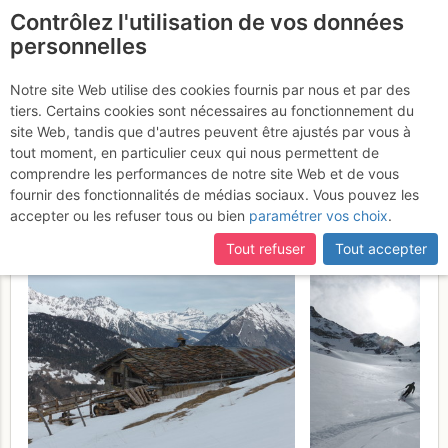
Contrôlez l'utilisation de vos données
fr
personnelles
Pointe de Boveire :
Notre site Web utilise des cookies fournis par nous et par des
tiers. Certains cookies sont nécessaires au fonctionnement du
Couloir WSW en boucle
site Web, tandis que d'autres peuvent être ajustés par vous à
par le col de Lâne
tout moment, en particulier ceux qui nous permettent de
Mercredi 15
comprendre les performances de notre site Web et de vous
mars 2017
fournir des fonctionnalités de médias sociaux. Vous pouvez les
accepter ou les refuser tous ou bien
paramétrer vos choix
.
Tout refuser
Tout accepter