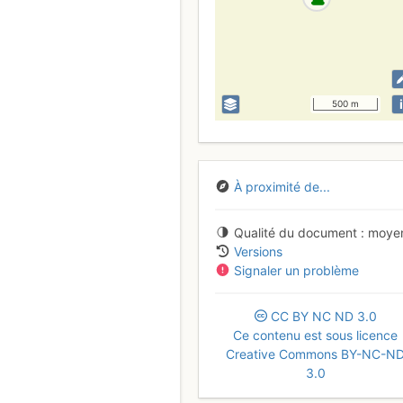
i
500 m
À proximité de...
Qualité du document
moye
Versions
Signaler un problème
CC
BY
NC
ND
3.0
Ce contenu est sous licence
Creative Commons BY-NC-N
3.0