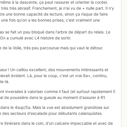
même à la descente, ça peut rassurer et orienter la corde).
très très abrasif. Franchement, je n'ai vu de + nulle part. Il n'y
re une bonne capacité de lecture, sinon ça risque de faire
 une fois qu'on a les bonnes prises, c'est vraiment une
as se fait un peu bloqué dans l'arbre de départ du relais. Le
On a cumulé avec L4 histoire de sortir.
se de la Voile, très peu parcourue mais qui vaut le détour.
ngueur ! Un caillou excellent, des mouvements intéressants et
erait évident. Là, pour le coup, c'est un vrai 6a+, continu,
le-là.
t inversées à valoriser comme il faut (et surtout rapidement !)
mal de poussière dans la gueule au moment d'assurer à R1.
 dans le 4sup/5a. Mais la vue est absolument grandiose sur
que des secteurs d'escalade pour débutants calanquistes.
e itinéraire dans le coin, d'un calcaire impeccable et avec de