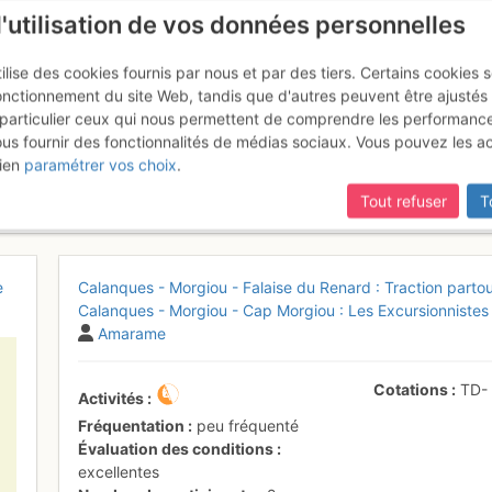
l'utilisation de vos données personnelles
ilise des cookies fournis par nous et par des tiers. Certains cookies 
onctionnement du site Web, tandis que d'autres peuvent être ajustés
particulier ceux qui nous permettent de comprendre les performanc
ous fournir des fonctionnalités de médias sociaux. Vous pouvez les a
 Morgiou - Les excurs ont 100 a
ien
paramétrer vos choix
.
rcredi 15 mars 2017
Tout refuser
T
e
Calanques - Morgiou - Falaise du Renard : Traction partout
Calanques - Morgiou - Cap Morgiou : Les Excursionnistes
Amarame
Cotations
TD
Activités
Fréquentation
peu fréquenté
Évaluation des conditions
excellentes