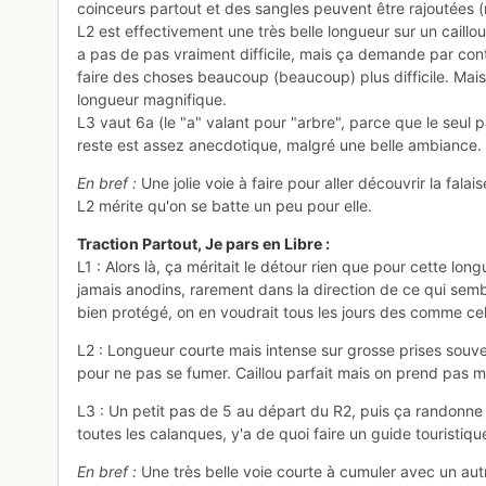
coinceurs partout et des sangles peuvent être rajoutées (
L2 est effectivement une très belle longueur sur un caillou 
a pas de pas vraiment difficile, mais ça demande par cont
faire des choses beaucoup (beaucoup) plus difficile. Mais
longueur magnifique.
L3 vaut 6a (le "a" valant pour "arbre", parce que le seul p
reste est assez anecdotique, malgré une belle ambiance. 
En bref :
Une jolie voie à faire pour aller découvrir la falai
L2 mérite qu'on se batte un peu pour elle.
Traction Partout, Je pars en Libre :
L1 : Alors là, ça méritait le détour rien que pour cette lo
jamais anodins, rarement dans la direction de ce qui sembl
bien protégé, on en voudrait tous les jours des comme cel
L2 : Longueur courte mais intense sur grosse prises souven
pour ne pas se fumer. Caillou parfait mais on prend pas 
L3 : Un petit pas de 5 au départ du R2, puis ça randonne
toutes les calanques, y'a de quoi faire un guide touristi
En bref :
Une très belle voie courte à cumuler avec un autr