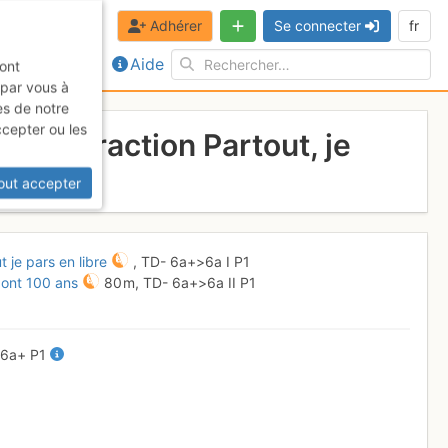
Adhérer
Se connecter
fr
Aide
sont
 par vous à
es de notre
ccepter ou les
ns + Traction Partout, je
out accepter
 je pars en libre
,
TD-
6a+
>6a
I
P1
 ont 100 ans
80 m,
TD-
6a+
>6a
II
P1
-
6a+
P1