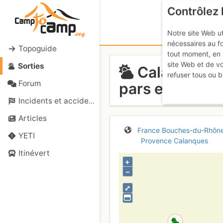
Contrôlez 
Notre site Web ut
nécessaires au f
Topoguide
tout moment, en 
site Web et de v
Sorties
Calanque de
refuser tous ou b
Forum
pars en libre
Me
Incidents et accidents
Articles
France
Bouches-du-Rhôn
YETI
Provence
Calanques
Itinévert
+
–
⤢