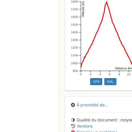
1800
Altitude (m)
1700
1600
1500
1400
1300
1200
1100
1000
Distance (k
900
0
2
4
6
8
10
GPX
KML
À proximité de...
Qualité du document
moye
Versions