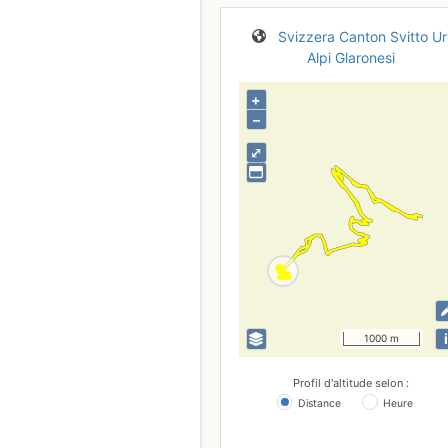
Svizzera
Canton Svitto
Ur
Alpi Glaronesi
+
–
⤢
i
1000 m
Profil d'altitude selon :
Distance
Heure