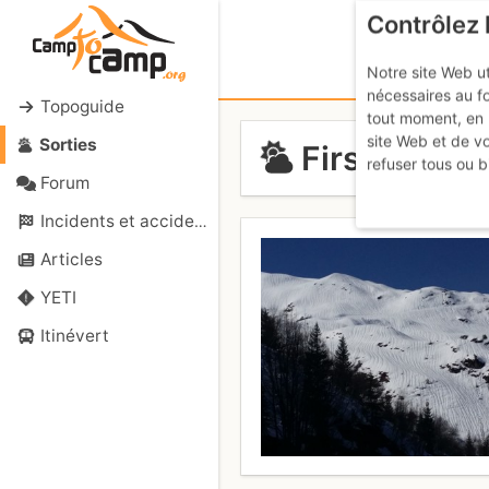
Contrôlez 
Notre site Web ut
nécessaires au f
Topoguide
tout moment, en 
site Web et de v
Sorties
Firsthöreli :
refuser tous ou b
Forum
Incidents et accidents
Articles
YETI
Itinévert