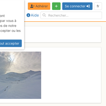
Adhérer
Se connecter
fr
Aide
sont
 par vous à
es de notre
ccepter ou les
out accepter