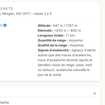
S2
R3
T3
o, Morgen, SA1 2017 - classe 2 e 5
/
F
Altitude
947 m
/
1797 m
Dénivelé
+850 m
/
-850 m
Longueur totale
11 km
Quantité de neige
moyenne
Qualité de la neige
moyenne
Signes d'avalanche
signaux d'alerte
autres que des traces d'avalanche
,
trace d'avalanche récente (après la
dernière chute de neige, pluie, vent
ou redoux)
,
avalanche naturelle le
jour de la sortie
esetta.