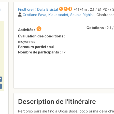
i
Firsthöreli : Dalla Bisistal
+1174 m
,
2.1
/
E1
PD-
/ 
Cristiano Fava
Klaus scalet
Scuola Righini
, Gianfranc
Cotations
2.1
Activités
Évaluation des conditions
moyennes
Parcours partiel
oui
Nombre de participants
17
Description de l'itinéraire
Percorso parziale fino a Gross Bode, poco prima della chi