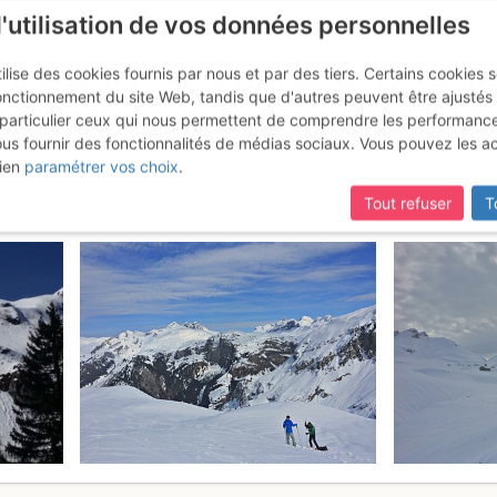
l'utilisation de vos données personnelles
ilise des cookies fournis par nous et par des tiers. Certains cookies 
onctionnement du site Web, tandis que d'autres peuvent être ajustés
particulier ceux qui nous permettent de comprendre les performanc
ous fournir des fonctionnalités de médias sociaux. Vous pouvez les a
 Dalla Bisistal
Samedi 11 mars 2017
ien
paramétrer vos choix
.
Tout refuser
T