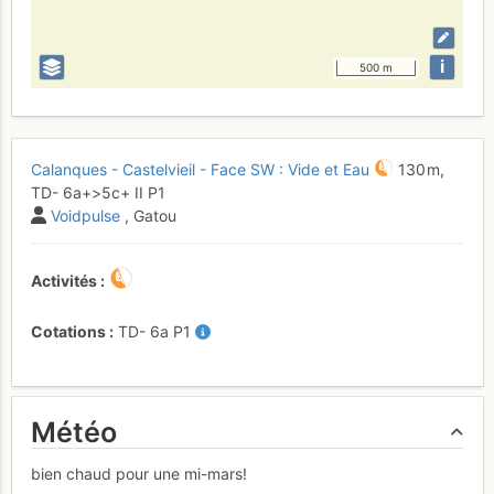
i
500 m
Calanques - Castelvieil - Face SW : Vide et Eau
130 m,
TD-
6a+
>5c+
II
P1
Voidpulse
, Gatou
Activités
Cotations
TD-
6a
P1
Météo
bien chaud pour une mi-mars!