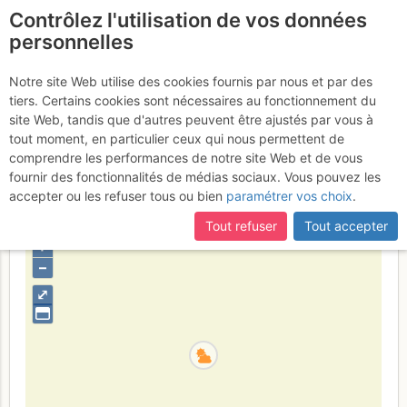
Contrôlez l'utilisation de vos données
fr
personnelles
Suite à une récente et importante mise à jour du site,
si
Plateau de Castelvieil -
certaines pages ne sont plus accessibles, manquantes ou
Notre site Web utilise des cookies fournis par nous et par des
incomplètes, déconnectez-vous puis reconnectez-vous à votre
tiers. Certains cookies sont nécessaires au fonctionnement du
Face SW : Vide et Eau
Samedi
compte sur le site.
site Web, tandis que d'autres peuvent être ajustés par vous à
tout moment, en particulier ceux qui nous permettent de
11 mars 2017
comprendre les performances de notre site Web et de vous
fournir des fonctionnalités de médias sociaux. Vous pouvez les
accepter ou les refuser tous ou bien
paramétrer vos choix
.
France
Bouches-du-Rhône
Provence
Calanques
Tout refuser
Tout accepter
+
–
⤢