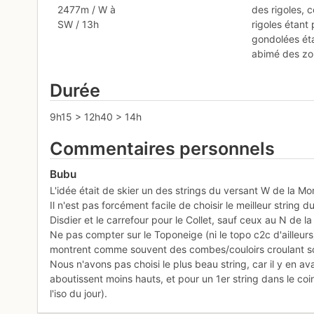
2477m / W à
des rigoles, 
SW / 13h
rigoles étant 
gondolées éta
abimé des zon
Durée
9h15 > 12h40 > 14h
Commentaires personnels
Bubu
L'idée était de skier un des strings du versant W de la M
Il n'est pas forcément facile de choisir le meilleur string du
Disdier et le carrefour pour le Collet, sauf ceux au N de l
Ne pas compter sur le Toponeige (ni le topo c2c d'ailleurs
montrent comme souvent des combes/couloirs croulant so
Nous n'avons pas choisi le plus beau string, car il y en a
aboutissent moins hauts, et pour un 1er string dans le coi
l'iso du jour).