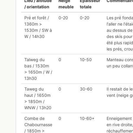
Lieu / altitude
Neige
Epaisseur
Commentair
/ orientation
meuble
totale
Pré et forêt /
0-20
0-20
Les pré fonda
1360m >
l'aller ne l'é
1530m / SW à
au dessus de
W / 14h30
des skis pour
été plus rapi
les prés, crou
Talweg du
0
10-50
Manteau const
bas / 1530m
un peu collan
> 1650m / W /
13h30
Taweg du
0
30-60
Il restait de 
haut / 1650m
vent (neige gr
> 1850m /
WNW / 13h20
Combe de
0
10-60+
Enneigement e
Chabournasse
en rive droite
/ 1850m >
réchauffement