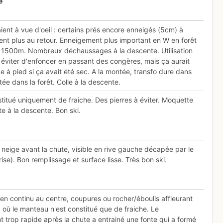
e
ient à vue d'oeil : certains prés encore enneigés (5cm) à
taient plus au retour. Enneigement plus important en W en forêt
 1500m. Nombreux déchaussages à la descente. Utilisation
 éviter d'enfoncer en passant des congères, mais ça aurait
de à pied si ça avait été sec. A la montée, transfo dure dans
tée dans la forêt. Colle à la descente.
itué uniquement de fraiche. Des pierres à éviter. Moquette
te à la descente. Bon ski.
le neige avant la chute, visible en rive gauche décapée par le
ise). Bon remplissage et surface lisse. Très bon ski.
n continu au centre, coupures ou rocher/éboulis affleurant
, où le manteau n'est constitué que de fraiche. Le
 trop rapide après la chute a entrainé une fonte qui a formé