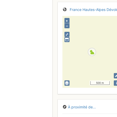
France
Hautes-Alpes
Dévol
+
–
⤢
i
500 m
À proximité de...