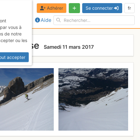
Adhérer
Se connecter
fr
Aide
sont
 par vous à
es de notre
ccepter ou les
bournasse
Samedi 11 mars 2017
out accepter