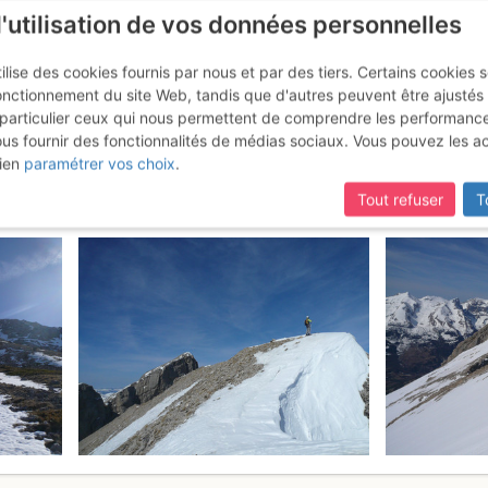
l'utilisation de vos données personnelles
ilise des cookies fournis par nous et par des tiers. Certains cookies 
onctionnement du site Web, tandis que d'autres peuvent être ajustés
particulier ceux qui nous permettent de comprendre les performanc
ous fournir des fonctionnalités de médias sociaux. Vous pouvez les a
habournasse : Ravin de la Cha
ien
paramétrer vos choix
.
Tout refuser
T