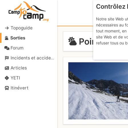
Contrôlez 
Notre site Web ut
nécessaires au f
Topoguide
tout moment, en 
site Web et de v
Sorties
Pointe de C
refuser tous ou b
Forum
Incidents et accidents
Articles
YETI
Itinévert