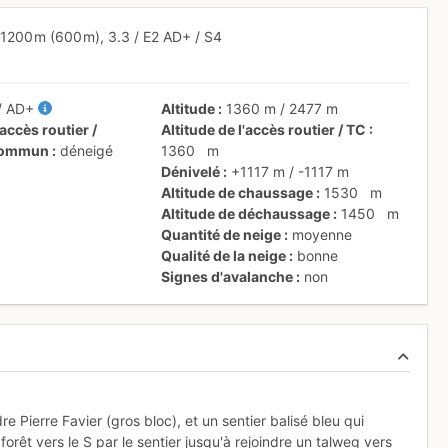
1200 m
(600 m),
3.3
/
E2
AD+
/ S4
/
AD+
Altitude
1360 m
/
2477 m
accès routier /
Altitude de l'accès routier / TC
 commun
déneigé
1360
m
Dénivelé
+1117 m
/
-1117 m
Altitude de chaussage
1530
m
Altitude de déchaussage
1450
m
Quantité de neige
moyenne
Qualité de la neige
bonne
Signes d'avalanche
non
e Pierre Favier (gros bloc), et un sentier balisé bleu qui
forêt vers le S par le sentier jusqu'à rejoindre un talweg vers