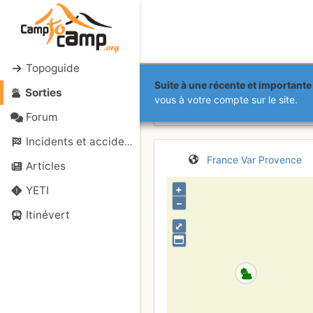
Topoguide
Suite à une récente et importante 
Sorties
Évenos (Gorg
vous à votre compte sur le site.
Forum
Incidents et accidents
France
Var
Provence
Articles
+
YETI
–
Itinévert
⤢