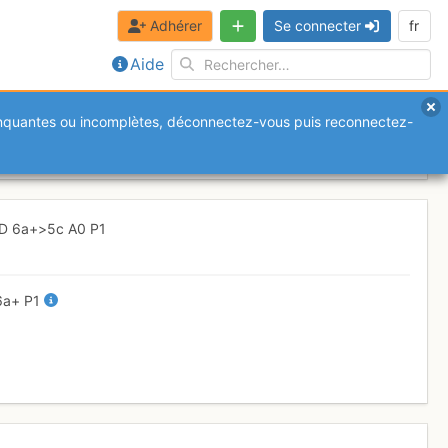
Adhérer
Se connecter
fr
Aide
anquantes ou incomplètes, déconnectez-vous puis reconnectez-
es haricots
Jeudi 9 mars 2017
TD
6a+
>5c
A0
P1
6a+
P1