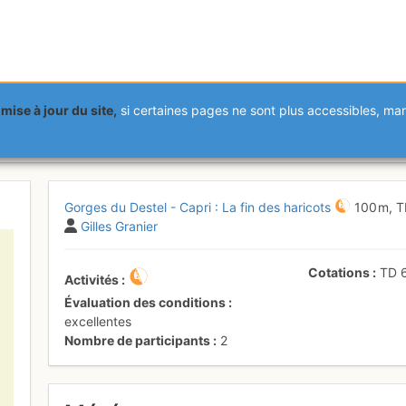
mise à jour du site,
si certaines pages ne sont plus accessibles, m
es du Destel) - Capri : La fin d
Gorges du Destel - Capri : La fin des haricots
100 m,
Gilles Granier
Cotations
TD
Activités
Évaluation des conditions
excellentes
Nombre de participants
2