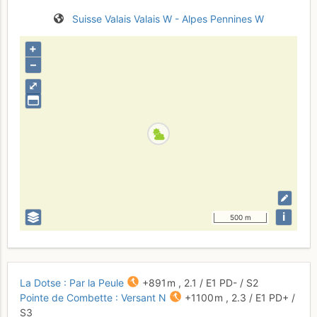
Suisse
Valais
Valais W - Alpes Pennines W
+
–
⤢
i
500 m
La Dotse : Par la Peule
+891 m
,
2.1
/
E1
PD-
/ S2
Pointe de Combette : Versant N
+1100 m
,
2.3
/
E1
PD+
/
S3