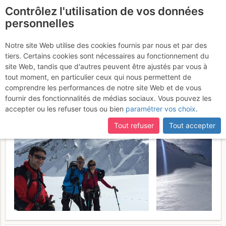
Contrôlez l'utilisation de vos données
fr
personnelles
Pointe de Combette :
Notre site Web utilise des cookies fournis par nous et par des
tiers. Certains cookies sont nécessaires au fonctionnement du
Versant N puis remontée
site Web, tandis que d'autres peuvent être ajustés par vous à
sur la Dotse
tout moment, en particulier ceux qui nous permettent de
Samedi 11 mars 2017
comprendre les performances de notre site Web et de vous
fournir des fonctionnalités de médias sociaux. Vous pouvez les
accepter ou les refuser tous ou bien
paramétrer vos choix
.
Tout refuser
Tout accepter