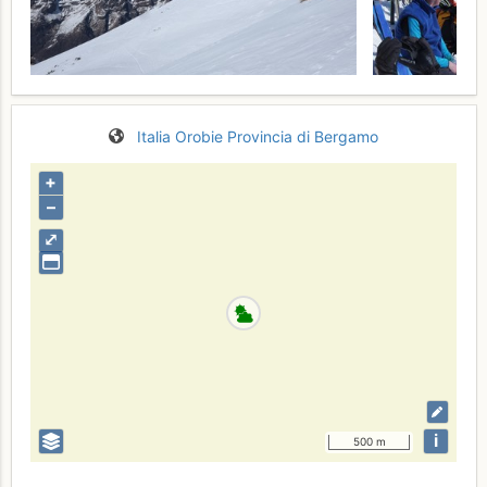
Italia
Orobie
Provincia di Bergamo
+
–
⤢
i
500 m