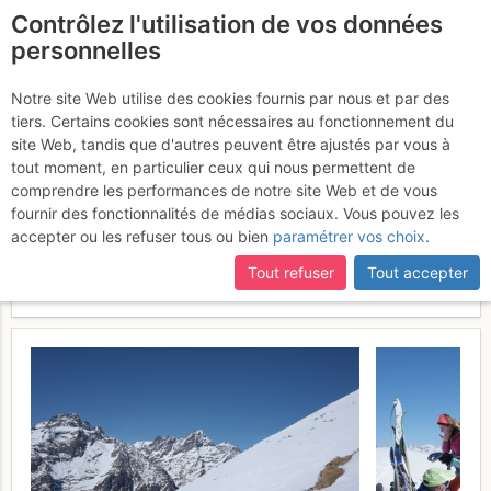
Contrôlez l'utilisation de vos données
fr
personnelles
Monte Vigna Vaga :
Notre site Web utilise des cookies fournis par nous et par des
tiers. Certains cookies sont nécessaires au fonctionnement du
periplo, salendo al Pizzo di
site Web, tandis que d'autres peuvent être ajustés par vous à
Petto, con discesa sul
tout moment, en particulier ceux qui nous permettent de
comprendre les performances de notre site Web et de vous
versante SO e risalita lungo
fournir des fonctionnalités de médias sociaux. Vous pouvez les
l'itinerario dello Spigarol
accepter ou les refuser tous ou bien
paramétrer vos choix
.
Tout refuser
Tout accepter
Samedi 11 mars 2017