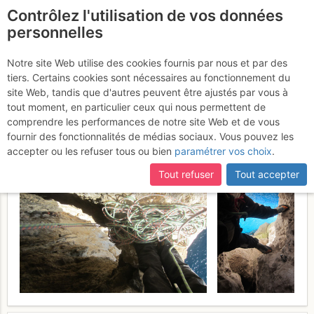
Contrôlez l'utilisation de vos données
fr
personnelles
Suite à une récente et importante mise à jour du site,
si
Plateau de Castelvieil -
certaines pages ne sont plus accessibles, manquantes ou
Notre site Web utilise des cookies fournis par nous et par des
incomplètes, déconnectez-vous puis reconnectez-vous à votre
tiers. Certains cookies sont nécessaires au fonctionnement du
Face SW : Promesse des
compte sur le site.
site Web, tandis que d'autres peuvent être ajustés par vous à
profondeurs
tout moment, en particulier ceux qui nous permettent de
Vendredi 10 mars 2017
comprendre les performances de notre site Web et de vous
fournir des fonctionnalités de médias sociaux. Vous pouvez les
accepter ou les refuser tous ou bien
paramétrer vos choix
.
Tout refuser
Tout accepter