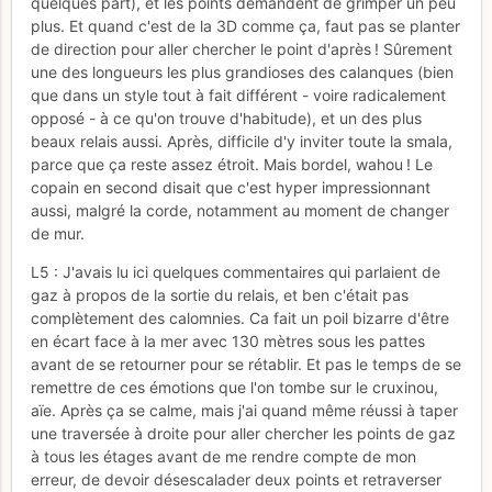
quelques part), et les points demandent de grimper un peu
plus. Et quand c'est de la 3D comme ça, faut pas se planter
de direction pour aller chercher le point d'après ! Sûrement
une des longueurs les plus grandioses des calanques (bien
que dans un style tout à fait différent - voire radicalement
opposé - à ce qu'on trouve d'habitude), et un des plus
beaux relais aussi. Après, difficile d'y inviter toute la smala,
parce que ça reste assez étroit. Mais bordel, wahou ! Le
copain en second disait que c'est hyper impressionnant
aussi, malgré la corde, notamment au moment de changer
de mur.
L5 : J'avais lu ici quelques commentaires qui parlaient de
gaz à propos de la sortie du relais, et ben c'était pas
complètement des calomnies. Ca fait un poil bizarre d'être
en écart face à la mer avec 130 mètres sous les pattes
avant de se retourner pour se rétablir. Et pas le temps de se
remettre de ces émotions que l'on tombe sur le cruxinou,
aïe. Après ça se calme, mais j'ai quand même réussi à taper
une traversée à droite pour aller chercher les points de gaz
à tous les étages avant de me rendre compte de mon
erreur, de devoir désescalader deux points et retraverser