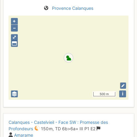
Provence
Calanques
+
–
⤢
i
500 m
Calanques - Castelvieil - Face SW : Promesse des
Profondeurs
150 m,
TD
6b
>6a+
III
P1
E2
Amarame