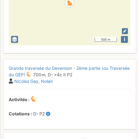
i
500 m
Grande traversée du Devenson - 2ème partie (ou Traversée
du GEP)
700 m,
D-
>4c
II
P2
Nicolas Gay
Nolan
Activités
Cotations
D-
P2