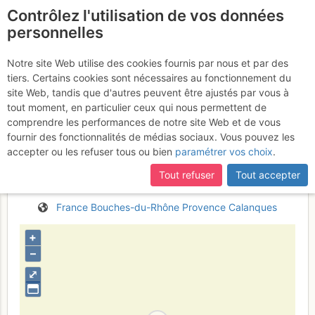
Contrôlez l'utilisation de vos données
fr
personnelles
Calanque de l'Eissadon :
Notre site Web utilise des cookies fournis par nous et par des
tiers. Certains cookies sont nécessaires au fonctionnement du
Grande traversée du
site Web, tandis que d'autres peuvent être ajustés par vous à
Devenson 2ème partie (ou
tout moment, en particulier ceux qui nous permettent de
comprendre les performances de notre site Web et de vous
traversée du GEP)
Jeudi 9 mars
fournir des fonctionnalités de médias sociaux. Vous pouvez les
accepter ou les refuser tous ou bien
paramétrer vos choix
.
2017
Tout refuser
Tout accepter
France
Bouches-du-Rhône
Provence
Calanques
+
–
⤢