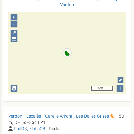
Verdon
+
–
⤢
i
500 m
Verdon - Escalès - Carelle Amont : Les Dalles Grises
150
m,
D+
5c+
>5c
I
P1
Phill06
Floflo06
, Dudu