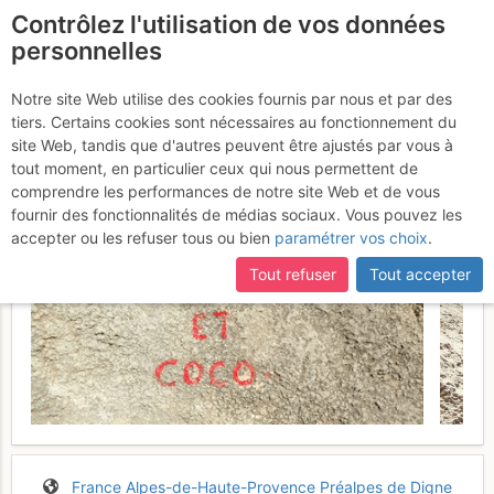
Contrôlez l'utilisation de vos données
fr
personnelles
Verdon - L'Escalès : Les
Notre site Web utilise des cookies fournis par nous et par des
tiers. Certains cookies sont nécessaires au fonctionnement du
dalles grises
Vendredi 10 mars 2017
site Web, tandis que d'autres peuvent être ajustés par vous à
tout moment, en particulier ceux qui nous permettent de
comprendre les performances de notre site Web et de vous
fournir des fonctionnalités de médias sociaux. Vous pouvez les
accepter ou les refuser tous ou bien
paramétrer vos choix
.
Tout refuser
Tout accepter
France
Alpes-de-Haute-Provence
Préalpes de Digne