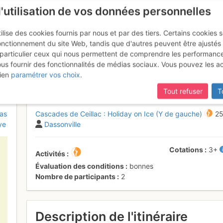
l'utilisation de vos données personnelles
ilise des cookies fournis par nous et par des tiers. Certains cookies 
onctionnement du site Web, tandis que d'autres peuvent être ajustés
particulier ceux qui nous permettent de comprendre les performanc
ous fournir des fonctionnalités de médias sociaux. Vous pouvez les a
 de gauche
Vendredi 10 mars 2017
ien
paramétrer vos choix
.
Tout refuser
T
as
Cascades de Ceillac : Holiday on Ice (Y de gauche)
25
ye
Dassonville
Cotations
3+
Activités
Évaluation des conditions
bonnes
Nombre de participants
2
Description de l'itinéraire