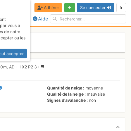
Adhérer
Se connecter
fr
Aide
sont
 par vous à
es de notre
ccepter ou les
out accepter
0 m,
AD+
II
X2
P2
3+
Quantité de neige
moyenne
Qualité de la neige
mauvaise
Signes d'avalanche
non