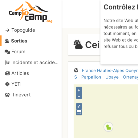
Contrôlez 
Notre site Web ut
nécessaires au f
Topoguide
tout moment, en 
site Web et de v
Sorties
Ceillac : Y
refuser tous ou b
Forum
Incidents et accidents
France
Hautes-Alpes
Queyr
Articles
S - Parpaillon - Ubaye - Orrena
YETI
+
Itinévert
–
⤢