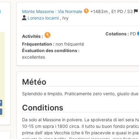
i
Monte Massone : Via Normale
+1483 m
,
E1
PD
/ S3
Lorenzo locarni
, Ivy
Cotations
PD
Activités
Fréquentation
non fréquenté
Évaluation des conditions
excellentes
Météo
Splendido e limpido. Praticamente zero vento, giusto due r
Conditions
Da solo al Massone in polvere. La spolverata di ieri sera ha
10-15 cm sopra i 1800 circa. Il tutto su buon fondo pratica
prima dell' alpe Vecchia (che è fin piacevole e quasi in p