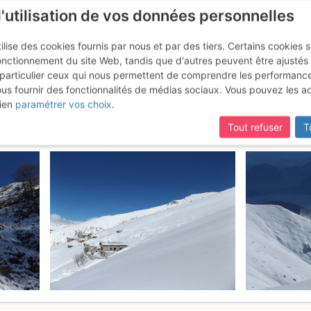
l'utilisation de vos données personnelles
ilise des cookies fournis par nous et par des tiers. Certains cookies 
onctionnement du site Web, tandis que d'autres peuvent être ajustés
particulier ceux qui nous permettent de comprendre les performanc
ous fournir des fonctionnalités de médias sociaux. Vous pouvez les a
one : Via Normale
Mardi 7 mars 2017
ien
paramétrer vos choix
.
Tout refuser
T