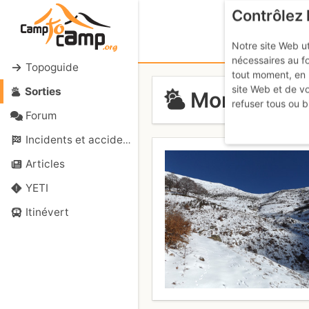
Contrôlez 
Notre site Web ut
nécessaires au f
Topoguide
tout moment, en 
site Web et de v
Sorties
Monte Mass
refuser tous ou b
Forum
Incidents et accidents
Articles
YETI
Itinévert