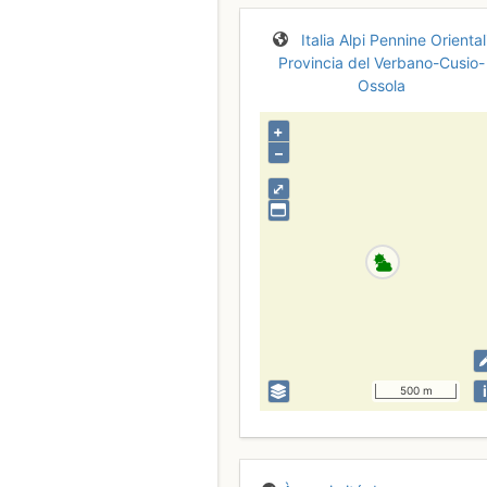
Italia
Alpi Pennine Oriental
Provincia del Verbano-Cusio-
Ossola
+
–
⤢
i
500 m