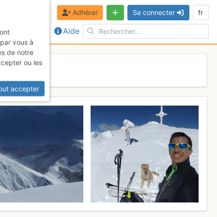
Adhérer
Se connecter
fr
Aide
sont
 par vous à
es de notre
ccepter ou les
out accepter