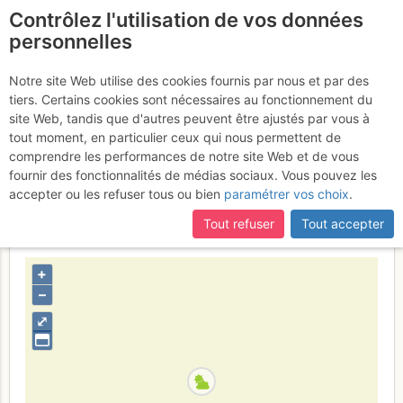
Contrôlez l'utilisation de vos données
fr
personnelles
Monte Sasna : Da
Notre site Web utilise des cookies fournis par nous et par des
tiers. Certains cookies sont nécessaires au fonctionnement du
Lizzola per la Manina e
site Web, tandis que d'autres peuvent être ajustés par vous à
discesa per le Baite Fles
tout moment, en particulier ceux qui nous permettent de
comprendre les performances de notre site Web et de vous
Lundi 6 mars 2017
fournir des fonctionnalités de médias sociaux. Vous pouvez les
accepter ou les refuser tous ou bien
paramétrer vos choix
.
Tout refuser
Tout accepter
Italia
Orobie
Provincia di Bergamo
+
–
⤢