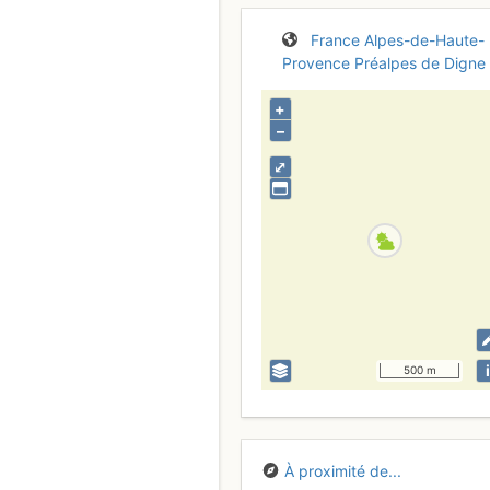
France
Alpes-de-Haute-
Provence
Préalpes de Digne
+
–
⤢
i
500 m
À proximité de...