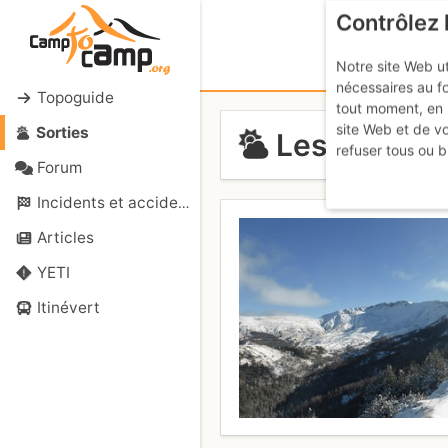
Contrôlez 
Notre site Web ut
nécessaires au f
Topoguide
tout moment, en 
site Web et de v
Sorties
Les Monges 
refuser tous ou b
Forum
Incidents et accidents
Articles
YETI
Itinévert