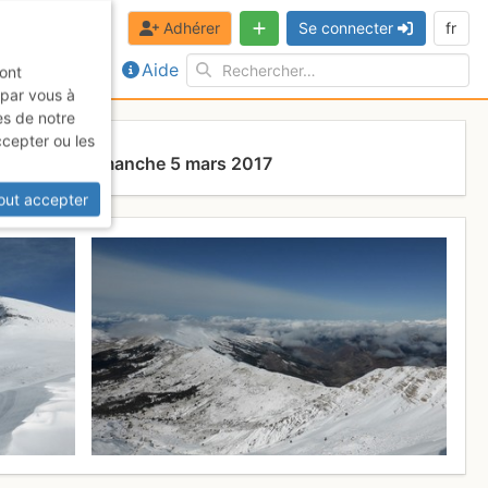
Adhérer
Se connecter
fr
Aide
sont
 par vous à
es de notre
ccepter ou les
nges
Dimanche 5 mars 2017
out accepter