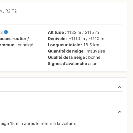
 m
,
R2
T2
T2
Altitude
1132 m
/
2115 m
accès routier /
Dénivelé
+1110 m
/
-1110 m
 commun
enneigé
Longueur totale
18.5 km
Quantité de neige
mauvaise
Qualité de la neige
bonne
Signes d'avalanche
non
eige 15 min après le retour à la voiture.