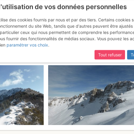
l'utilisation de vos données personnelles
ilise des cookies fournis par nous et par des tiers. Certains cookies 
onctionnement du site Web, tandis que d'autres peuvent être ajustés
particulier ceux qui nous permettent de comprendre les performanc
ous fournir des fonctionnalités de médias sociaux. Vous pouvez les a
: Tour du cirque Ouest des Mo
ien
paramétrer vos choix
.
Tout refuser
T