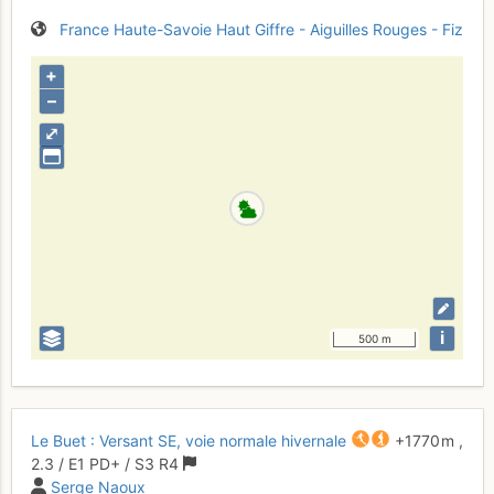
France
Haute-Savoie
Haut Giffre - Aiguilles Rouges - Fiz
+
–
⤢
i
500 m
Le Buet : Versant SE, voie normale hivernale
+1770 m
,
2.3
/
E1
PD+
/ S3
R4
Serge Naoux