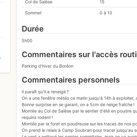
Col de Salèse
15
Sommet
0 à 10
Durée
5h00
Commentaires sur l'accès rout
D
Parking d'hiver du Boréon
Commentaires personnels
Il paraît qu'il a reneigé ?
On a une fenêtre météo ce matin jusqu'à 14h à exploiter, 
Bonne surprise en se garant, on a 5cm de neige fraîche !
Montée au Col de Salèse par le sentier d'été en poudre qui
requins rodent !
Montée par la foret en poudreuse sur les traces de nos po
On prend le relais à Camp Soubran pour tracer jusqu'au
Le vent a nettoyé les pentes sommitales, mais on va avoi