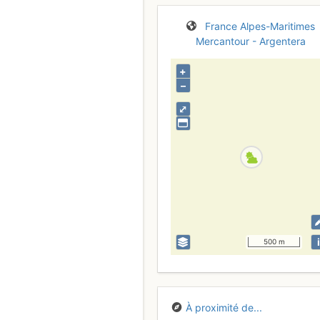
France
Alpes-Maritimes
Mercantour - Argentera
+
–
⤢
i
500 m
À proximité de...