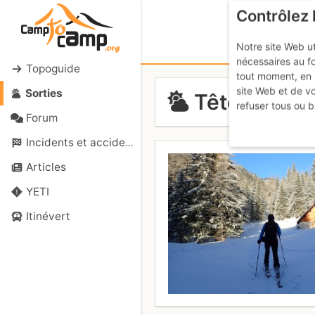
Contrôlez 
Notre site Web ut
nécessaires au f
Topoguide
tout moment, en 
site Web et de v
Sorties
Tête S des 
refuser tous ou b
Forum
Incidents et accidents
Articles
YETI
Itinévert