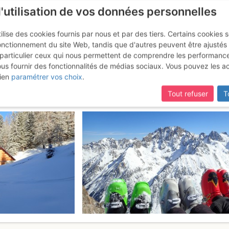
l'utilisation de vos données personnelles
ilise des cookies fournis par nous et par des tiers. Certains cookies 
onctionnement du site Web, tandis que d'autres peuvent être ajustés
particulier ceux qui nous permettent de comprendre les performanc
ous fournir des fonctionnalités de médias sociaux. Vous pouvez les a
Bresses : Face S par Le Boréon
ien
paramétrer vos choix
.
Tout refuser
T