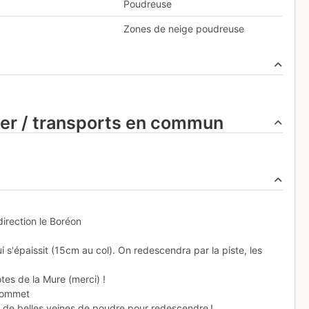
Poudreuse
Zones de neige poudreuse
ier / transports en commun
direction le Boréon
 s'épaissit (15cm au col). On redescendra par la piste, les
tes de la Mure (merci) !
 sommet
r de belles veines de poudre pour redescendre !