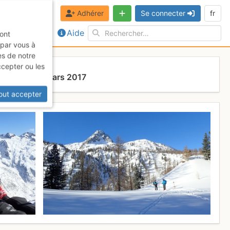
Adhérer
Se connecter
fr
Aide
sont
 par vous à
es de notre
ccepter ou les
Dimanche 5 mars 2017
out accepter