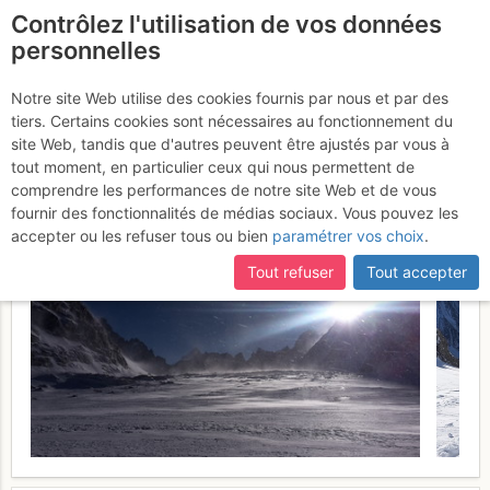
Contrôlez l'utilisation de vos données
fr
personnelles
Col d'Argentière : Par le
Notre site Web utilise des cookies fournis par nous et par des
tiers. Certains cookies sont nécessaires au fonctionnement du
glacier du Tour Noir
Samedi 21
site Web, tandis que d'autres peuvent être ajustés par vous à
tout moment, en particulier ceux qui nous permettent de
janvier 2017
comprendre les performances de notre site Web et de vous
fournir des fonctionnalités de médias sociaux. Vous pouvez les
accepter ou les refuser tous ou bien
paramétrer vos choix
.
Tout refuser
Tout accepter