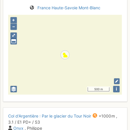
France
Haute-Savoie
Mont-Blanc
+
–
⤢
i
500 m
Col d'Argentière : Par le glacier du Tour Noir
+1000 m
,
3.1
/
E1
PD+
/ S3
Onyx
, Philippe