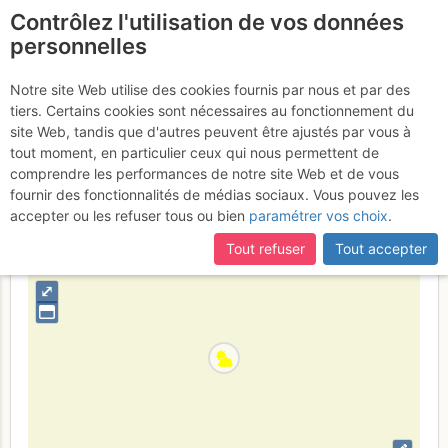
Contrôlez l'utilisation de vos données
fr
personnelles
Chamechaude : Versant
Notre site Web utilise des cookies fournis par nous et par des
tiers. Certains cookies sont nécessaires au fonctionnement du
W
Dimanche 5 mars 2017
site Web, tandis que d'autres peuvent être ajustés par vous à
tout moment, en particulier ceux qui nous permettent de
comprendre les performances de notre site Web et de vous
fournir des fonctionnalités de médias sociaux. Vous pouvez les
France
Isère
Chartreuse
accepter ou les refuser tous ou bien
paramétrer vos choix
.
+
Tout refuser
Tout accepter
–
⤢