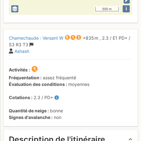
i
500 m
Chamechaude : Versant W
+835 m
,
2.3
/
E1
PD+
/
S3
R3
T3
Ashash
Activités
Fréquentation
assez fréquenté
Évaluation des conditions
moyennes
Cotations
2.3
/
PD+
Quantité de neige
bonne
Signes d'avalanche
non
Description de l'itinéraire