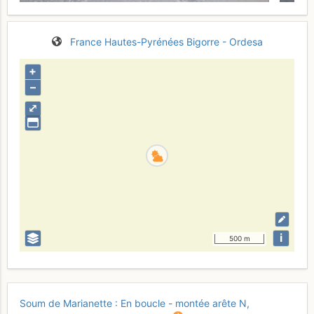
France
Hautes-Pyrénées
Bigorre - Ordesa
+
–
⤢
i
500 m
Soum de Marianette : En boucle - montée arête N,