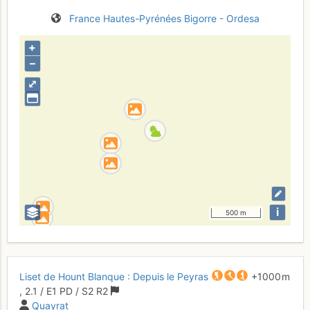
France
Hautes-Pyrénées
Bigorre - Ordesa
+
–
⤢
i
500 m
Liset de Hount Blanque : Depuis le Peyras
+1000 m
,
2.1
/
E1
PD
/ S2
R2
Quayrat