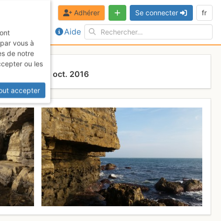
Adhérer
Se connecter
fr
Aide
sont
 par vous à
es de notre
ccepter ou les
...
29 - 30 oct. 2016
out accepter