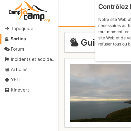
Contrôlez 
Notre site Web ut
nécessaires au f
Topoguide
tout moment, en 
site Web et de v
Sorties
Guillemot an
refuser tous ou b
Forum
Incidents et accidents
Articles
YETI
Itinévert