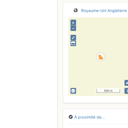
Royaume-Uni
Angleterre
+
–
⤢
i
500 m
À proximité de...