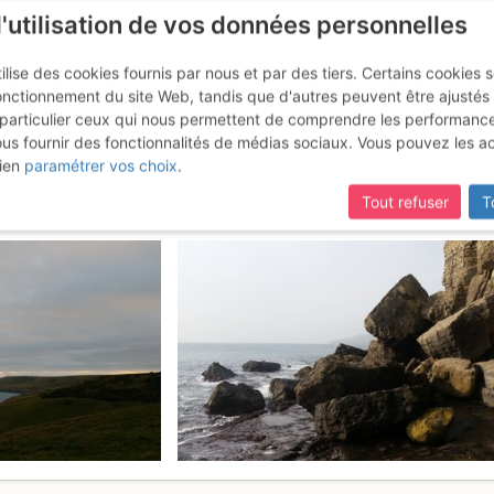
l'utilisation de vos données personnelles
ilise des cookies fournis par nous et par des tiers. Certains cookies 
onctionnement du site Web, tandis que d'autres peuvent être ajustés
particulier ceux qui nous permettent de comprendre les performanc
ous fournir des fonctionnalités de médias sociaux. Vous pouvez les a
d Cormorant ledge : Wall street
ien
paramétrer vos choix
.
Tout refuser
T