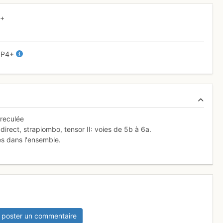
4+
P4+
 reculée
irect, strapiombo, tensor II: voies de 5b à 6a.
es dans l'ensemble.
 poster un commentaire