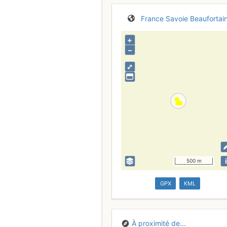
France
Savoie
Beaufortai
+
–
⤢
i
500 m
GPX
KML
À proximité de...