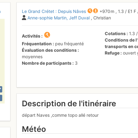
n
Le Grand Crétet : Depuis Nâves
+970 m
,
1.3
/
E1
F
Anne-sophie Martin
Jeff Duval
, Christian
Cotations
1.3
Activités
Conditions de l'
Fréquentation
peu fréquenté
transports en
Évaluation des conditions
Refuge
ouvert
moyennes
Nombre de participants
3
Description de l'itinéraire
départ Naves ,comme topo allé retour
Météo