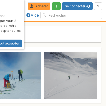
Adhérer
Se connecter
fr
Aide
sont
 par vous à
es de notre
ccepter ou les
17
out accepter