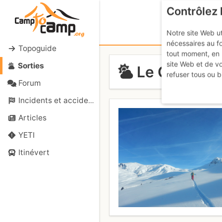
Contrôlez 
Notre site Web ut
nécessaires au f
Topoguide
tout moment, en 
site Web et de v
Sorties
Le Grand Cr
refuser tous ou b
Forum
Incidents et accidents
Articles
YETI
Itinévert