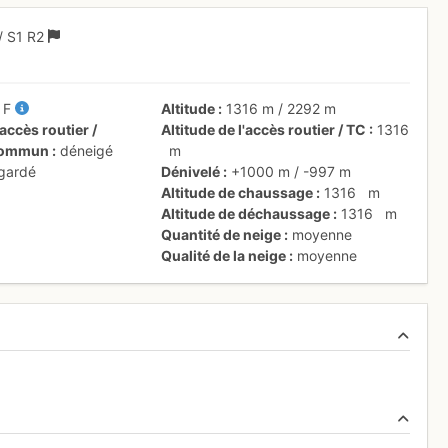
/ S1
R2
/
F
Altitude
1316 m
/
2292 m
accès routier /
Altitude de l'accès routier / TC
1316
 commun
déneigé
m
 gardé
Dénivelé
+1000 m
/
-997 m
Altitude de chaussage
1316
m
Altitude de déchaussage
1316
m
Quantité de neige
moyenne
Qualité de la neige
moyenne