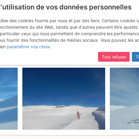
l'utilisation de vos données personnelles
ilise des cookies fournis par nous et par des tiers. Certains cookies 
onctionnement du site Web, tandis que d'autres peuvent être ajustés
particulier ceux qui nous permettent de comprendre les performanc
ous fournir des fonctionnalités de médias sociaux. Vous pouvez les a
étet : Depuis Nâves
Vendredi 3 mars 20
ien
paramétrer vos choix
.
Tout refuser
T