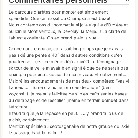
Commentaires personnels
Le parcours d'arêtes pour monter est simplement
splendide. Que ce massif du Champsaur est beau!!
Nous contemplons du sommet la si jolie aiguille d'Orcière et
au loin le Mont Ventoux, le Dévoluy, la Meije...! La clarté de
l'air est excellente. On en prend plein la vue!
Concernant le couloir, ca faisait longtemps que je n'avais
pas skié une pente à 40° dans d'autres conditions qu'en
poudreuse... (est-ce même déjà arrivé?) Le témoignage
skitour de la veille m'avait bien signifié que ce ne serait pas
si simple pour une skieuse de mon niveau. Effectivement...
Malgré les encouragements de mes deux compères: "Vas y!
Lances toi! Tu ne crains rien en cas de chute" (ben
voyons!!!), je me suis félicitée de si bien maîtriser les bases
du dérapage et de l'escalier (même en terrain bombé) dans
l'étroiture....
Il faudra que je la repasse en peuf.... J'y prendrai plus de
plaisir, certainement.
Mention spéciale au septuagénaire de notre groupe qui skie
le passage haut la main....!!!