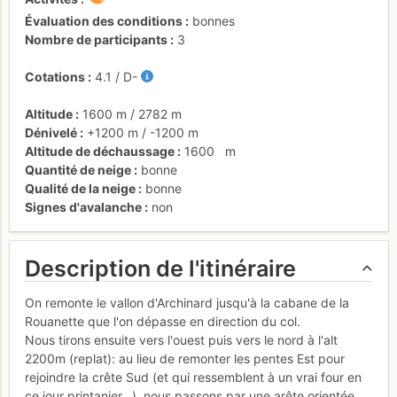
Évaluation des conditions
bonnes
Nombre de participants
3
Cotations
4.1
/
D-
Altitude
1600 m
/
2782 m
Dénivelé
+1200 m
/
-1200 m
Altitude de déchaussage
1600
m
Quantité de neige
bonne
Qualité de la neige
bonne
Signes d'avalanche
non
Description de l'itinéraire
On remonte le vallon d'Archinard jusqu'à la cabane de la
Rouanette que l'on dépasse en direction du col.
Nous tirons ensuite vers l'ouest puis vers le nord à l'alt
2200m (replat): au lieu de remonter les pentes Est pour
rejoindre la crête Sud (et qui ressemblent à un vrai four en
ce jour printanier...), nous passons par une arête orientée