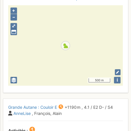
+
–
⤢
i
500 m
Grande Autane : Couloir E
+1190 m
,
4.1
/
E2
D-
/ S4
AnneLise
, François, Alain
Activités