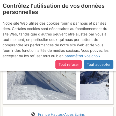
Contrôlez l'utilisation de vos données
fr
personnelles
Grande Autane : Couloir
Notre site Web utilise des cookies fournis par nous et par des
tiers. Certains cookies sont nécessaires au fonctionnement du
E en Boucle
Dimanche 26 février 2017
site Web, tandis que d'autres peuvent être ajustés par vous à
tout moment, en particulier ceux qui nous permettent de
comprendre les performances de notre site Web et de vous
fournir des fonctionnalités de médias sociaux. Vous pouvez les
accepter ou les refuser tous ou bien
paramétrer vos choix
.
Tout refuser
Tout accepter
France
Hautes-Alpes
Écrins