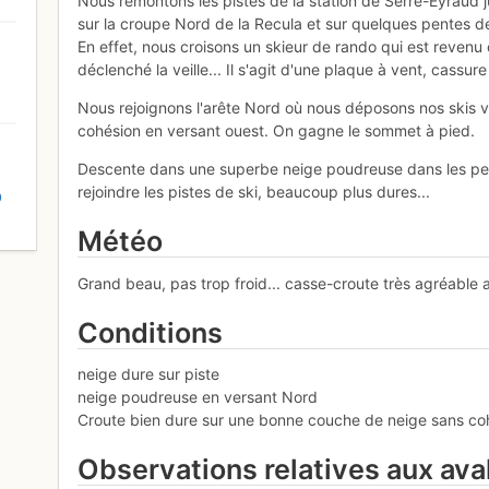
Nous remontons les pistes de la station de Serre-Eyraud j
sur la croupe Nord de la Recula et sur quelques pentes de 
En effet, nous croisons un skieur de rando qui est revenu
déclenché la veille... Il s'agit d'une plaque à vent, cassu
Nous rejoignons l'arête Nord où nous déposons nos skis
cohésion en versant ouest. On gagne le sommet à pied.
Descente dans une superbe neige poudreuse dans les pent
rejoindre les pistes de ski, beaucoup plus dures...
D
Météo
Grand beau, pas trop froid... casse-croute très agréable
Conditions
neige dure sur piste
neige poudreuse en versant Nord
Croute bien dure sur une bonne couche de neige sans cohés
Observations relatives aux av