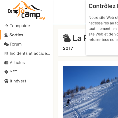
Contrôlez 
Notre site Web ut
nécessaires au f
Topoguide
tout moment, en 
site Web et de v
Sorties
La Recula (P
refuser tous ou b
Forum
2017
Incidents et accidents
Articles
YETI
Itinévert