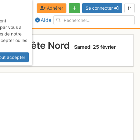
Adhérer
Se connecter
fr
Aide
sont
 par vous à
es de notre
ccepter ou les
ant N arête Nord
Samedi 25 février
out accepter