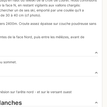
usqu'en haut du téléski de la croix de Louret. Nous continuons
la face N, en restant vigilants aux vallons chargés:
 chercher un de ses ski, emporté par une coulée qu'il a
re de 30 à 40 cm (cf photo).
 vers 2400m. Croute assez épaisse sur couche poudreuse sans
es de la face Nord, puis entre les mélèzes, avant de
 au sommet.
ion sur l'arête nord - et sur le versant ouest
alanches