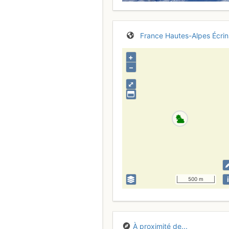
France
Hautes-Alpes
Écrin
+
–
⤢
i
500 m
À proximité de...