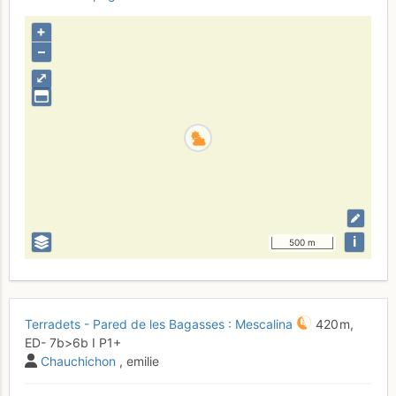
+
–
⤢
i
500 m
Terradets - Pared de les Bagasses : Mescalina
420 m,
ED-
7b
>6b
I
P1+
Chauchichon
, emilie