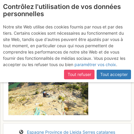
Contrôlez l'utilisation de vos données
fr
personnelles
Pared de les Bagasses :
Notre site Web utilise des cookies fournis par nous et par des
tiers. Certains cookies sont nécessaires au fonctionnement du
Mescalina
Lundi 20 février 2017
site Web, tandis que d'autres peuvent être ajustés par vous à
tout moment, en particulier ceux qui nous permettent de
comprendre les performances de notre site Web et de vous
fournir des fonctionnalités de médias sociaux. Vous pouvez les
accepter ou les refuser tous ou bien
paramétrer vos choix
.
Tout refuser
Tout accepter
Espagne
Province de Lleida
Serres catalanes