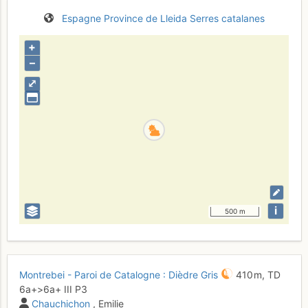
Espagne
Province de Lleida
Serres catalanes
+
–
⤢
i
500 m
Montrebei - Paroi de Catalogne : Dièdre Gris
410 m,
TD
6a+
>6a+
III
P3
Chauchichon
, Emilie