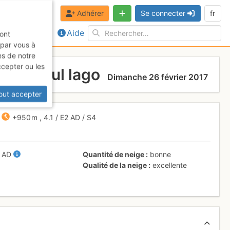
Adhérer
Se connecter
fr
Aide
sont
 par vous à
es de notre
ccepter ou les
retta sul lago
Dimanche 26 février 2017
out accepter
+950 m
,
4.1
/
E2
AD
/ S4
/
AD
Quantité de neige
bonne
Qualité de la neige
excellente