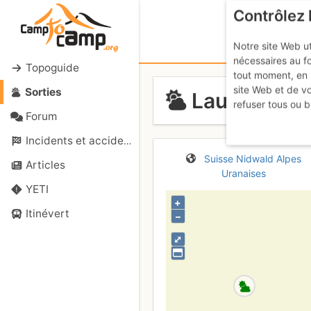
Contrôlez 
Notre site Web ut
nécessaires au f
Topoguide
tout moment, en 
site Web et de v
Sorties
Laucherenst
refuser tous ou b
Forum
Incidents et accidents
Suisse
Nidwald
Alpes
Articles
Uranaises
YETI
+
Itinévert
–
⤢