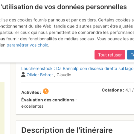
l'utilisation de vos données personnelles
ilise des cookies fournis par nous et par des tiers. Certains cookies 
onctionnement du site Web, tandis que d'autres peuvent être ajustés
particulier ceux qui nous permettent de comprendre les performanc
ous fournir des fonctionnalités de médias sociaux. Vous pouvez les a
ock : Da Bannalp con discesa di
ien
paramétrer vos choix
.
Tout refuser
T
Laucherenstock : Da Bannalp con discesa diretta sul lago
Olivier Bohrer
, Claudio
Cotations
4.1
Activités
Évaluation des conditions
excellentes
Description de l'itinéraire