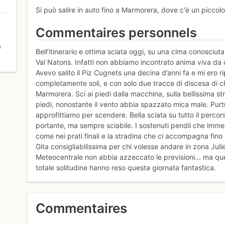
Si può salire in auto fino a Marmorera, dove c'è un picco
Commentaires personnels
D
Bell’itinerario e ottima sciata oggi, su una cima conosciu
Val Natons. Infatti non abbiamo incontrato anima viva da 
Avevo salito il Piz Cugnets una decina d’anni fa e mi ero ri
completamente soli, e con solo due tracce di discesa di ch
Marmorera. Sci ai piedi dalla macchina, sulla bellissima st
piedi, nonostante il vento abbia spazzato mica male. Purtr
approfittiamo per scendere. Bella sciata su tutto il perc
portante, ma sempre sciabile. I sostenuti pendii che immet
come nei prati finali e la stradina che ci accompagna fino
Gita consigliabilissima per chi volesse andare in zona Juli
Meteocentrale non abbia azzeccato le previsioni... ma qu
totale solitudine hanno reso questa giornata fantastica.
Commentaires