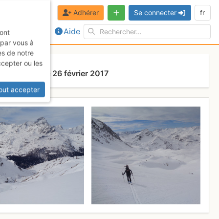
Adhérer
Se connecter
fr
Aide
sont
 par vous à
es de notre
ccepter ou les
s
Dimanche 26 février 2017
out accepter