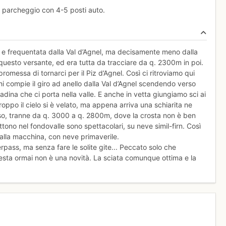
lo parcheggio con 4-5 posti auto.
ta e frequentata dalla Val d’Agnel, ma decisamente meno dalla
questo versante, ed era tutta da tracciare da q. 2300m in poi.
promessa di tornarci per il Piz d’Agnel. Così ci ritroviamo qui
i compie il giro ad anello dalla Val d’Agnel scendendo verso
radina che ci porta nella valle. E anche in vetta giungiamo sci ai
oppo il cielo si è velato, ma appena arriva una schiarita ne
orso, tranne da q. 3000 a q. 2800m, dove la crosta non è ben
tono nel fondovalle sono spettacolari, su neve simil-firn. Così
 alla macchina, con neve primaverile.
erpass, ma senza fare le solite gite... Peccato solo che
esta ormai non è una novità. La sciata comunque ottima e la