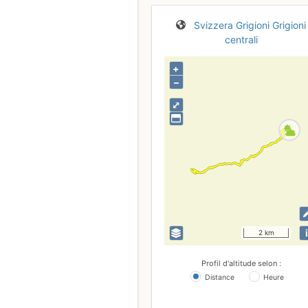
Svizzera
Grigioni
Grigioni
centrali
+
–
⤢
i
2 km
Profil d'altitude selon :
Distance
Heure