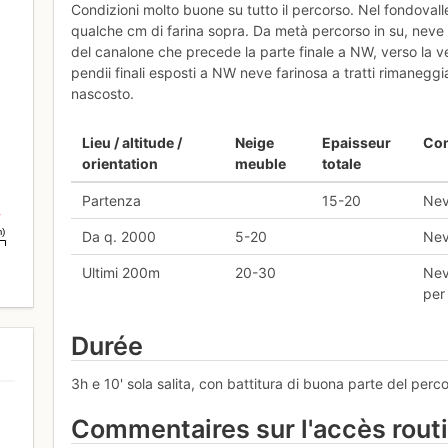
Condizioni molto buone su tutto il percorso. Nel fondovall
qualche cm di farina sopra. Da metà percorso in su, nev
del canalone che precede la parte finale a NW, verso la v
pendii finali esposti a NW neve farinosa a tratti rimaneg
nascosto.
Lieu / altitude /
Neige
Epaisseur
Co
orientation
meuble
totale
Partenza
15-20
Nev
m)
Da q. 2000
5-20
Nev
Ultimi 200m
20-30
Nev
per
Durée
3h e 10' sola salita, con battitura di buona parte del perc
Commentaires sur l'accès rout