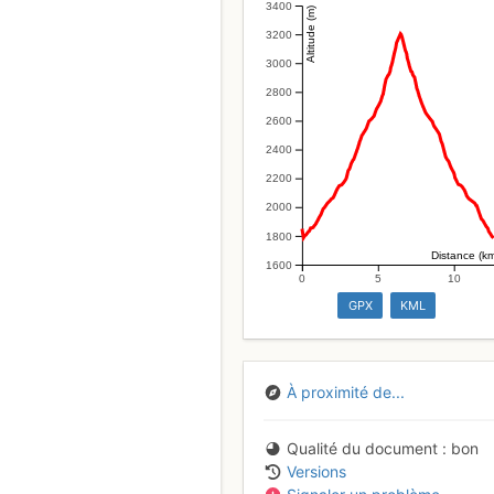
3400
Altitude (m)
3200
3000
2800
2600
2400
2200
2000
1800
Distance (k
1600
0
5
10
GPX
KML
À proximité de...
Qualité du document
bon
Versions