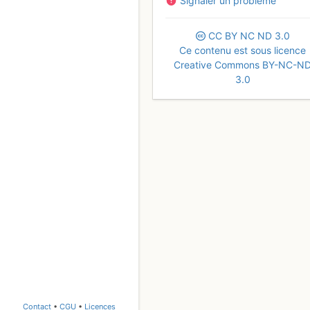
Signaler un problème
CC
BY
NC
ND
3.0
Ce contenu est sous licence
Creative Commons BY-NC-N
3.0
Contact
•
CGU
•
Licences