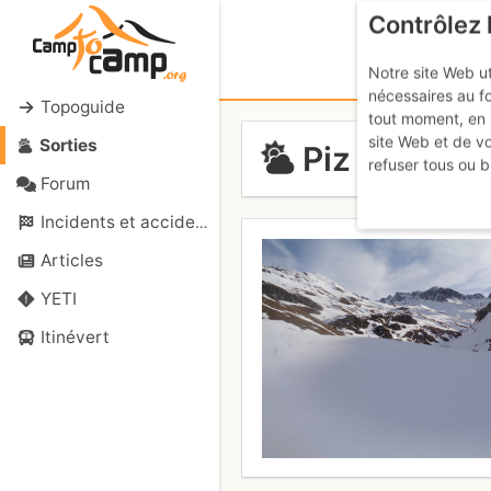
Contrôlez 
Notre site Web ut
nécessaires au f
Topoguide
tout moment, en 
site Web et de v
Sorties
Piz d'Agnel 
refuser tous ou b
Forum
Incidents et accidents
Articles
YETI
Itinévert