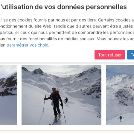
l'utilisation de vos données personnelles
ilise des cookies fournis par nous et par des tiers. Certains cookies 
onctionnement du site Web, tandis que d'autres peuvent être ajustés
particulier ceux qui nous permettent de comprendre les performanc
ous fournir des fonctionnalités de médias sociaux. Vous pouvez les a
: da Marmorera per la Val Naton
ien
paramétrer vos choix
.
Tout refuser
T