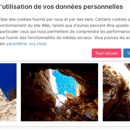
l'utilisation de vos données personnelles
ilise des cookies fournis par nous et par des tiers. Certains cookies 
onctionnement du site Web, tandis que d'autres peuvent être ajustés
particulier ceux qui nous permettent de comprendre les performanc
mise à jour du site,
si certaines pages ne sont plus accessibles, m
ous fournir des fonctionnalités de médias sociaux. Vous pouvez les a
astelvieil - Face SW : Pochette
ien
paramétrer vos choix
.
Tout refuser
T