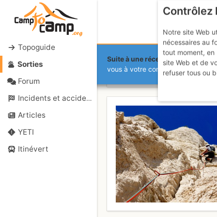
Contrôlez 
Notre site Web ut
nécessaires au f
Topoguide
tout moment, en 
Suite à une récente et importante 
site Web et de v
Sorties
Plateau de C
vous à votre compte sur le site.
refuser tous ou b
Forum
Incidents et accidents
Articles
YETI
Itinévert