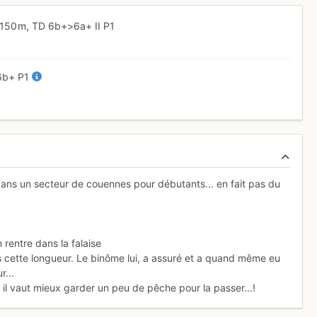
150 m,
TD
6b+
>6a+
II
P1
6b+
P1
ns un secteur de couennes pour débutants... en fait pas du
 rentre dans la falaise
ans cette longueur. Le binôme lui, a assuré et a quand même eu
r...
 il vaut mieux garder un peu de pêche pour la passer...!