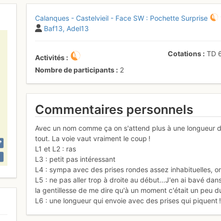
Calanques - Castelvieil - Face SW : Pochette Surprise
Baf13
Adel13
Cotations
TD
Activités
Nombre de participants
2
Commentaires personnels
Avec un nom comme ça on s'attend plus à une longueur da
tout. La voie vaut vraiment le coup !
L1 et L2 : ras
L3 : petit pas intéressant
L4 : sympa avec des prises rondes assez inhabituelles, on
L5 : ne pas aller trop à droite au début...J'en ai bavé d
la gentillesse de me dire qu'à un moment c'était un peu du
L6 : une longueur qui envoie avec des prises qui piquent !