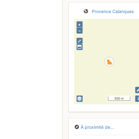
Provence
Calanques
+
–
⤢
i
500 m
À proximité de...