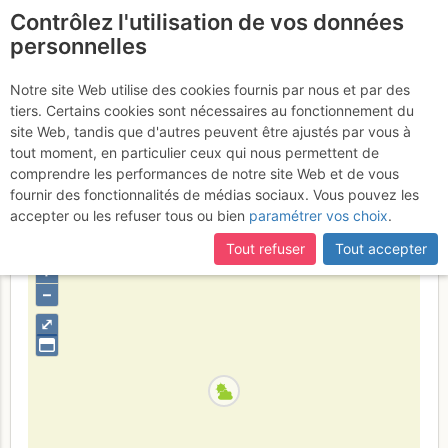
Contrôlez l'utilisation de vos données
fr
personnelles
Soum des Salettes : Par
Notre site Web utilise des cookies fournis par nous et par des
tiers. Certains cookies sont nécessaires au fonctionnement du
la Vallée de Badet
Dimanche 26
site Web, tandis que d'autres peuvent être ajustés par vous à
tout moment, en particulier ceux qui nous permettent de
février 2017
comprendre les performances de notre site Web et de vous
fournir des fonctionnalités de médias sociaux. Vous pouvez les
accepter ou les refuser tous ou bien
paramétrer vos choix
.
France
Hautes-Pyrénées
Bigorre - Ordesa
Tout refuser
Tout accepter
+
–
⤢