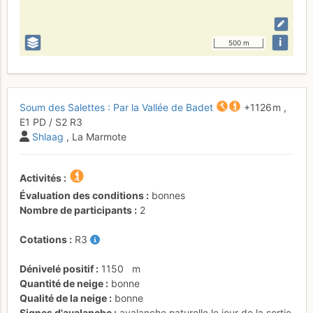
i
500 m
Soum des Salettes : Par la Vallée de Badet
+1126 m
,
E1
PD
/ S2
R3
Shlaag
, La Marmote
Activités
Évaluation des conditions
bonnes
Nombre de participants
2
Cotations
R3
Dénivelé positif
1150
m
Quantité de neige
bonne
Qualité de la neige
bonne
Signes d'avalanche
avalanche naturelle le jour de la sortie