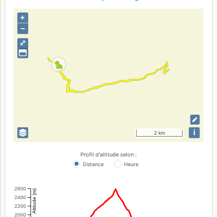
+
–
⤢
i
2 km
Profil d'altitude selon :
Distance
Heure
2600
Altitude (m)
2400
2200
2000