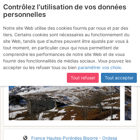
Contrôlez l'utilisation de vos données
fr
personnelles
Suite à une récente et importante mise à jour du site,
si
Pic de l'Oule Couloir SE :
certaines pages ne sont plus accessibles, manquantes ou
Notre site Web utilise des cookies fournis par nous et par des
incomplètes, déconnectez-vous puis reconnectez-vous à votre
tiers. Certains cookies sont nécessaires au fonctionnement du
Depuis Saussa
Lundi 27 février 2017
compte sur le site.
site Web, tandis que d'autres peuvent être ajustés par vous à
tout moment, en particulier ceux qui nous permettent de
comprendre les performances de notre site Web et de vous
fournir des fonctionnalités de médias sociaux. Vous pouvez les
accepter ou les refuser tous ou bien
paramétrer vos choix
.
Tout refuser
Tout accepter
France
Hautes-Pyrénées
Bigorre - Ordesa