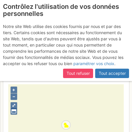
Contrôlez l'utilisation de vos données
fr
personnelles
Cime de l'Agnel : Par le
Notre site Web utilise des cookies fournis par nous et par des
tiers. Certains cookies sont nécessaires au fonctionnement du
Refuge de Cougourde
site Web, tandis que d'autres peuvent être ajustés par vous à
(Voie Normale)
tout moment, en particulier ceux qui nous permettent de
Vendredi 24 février
comprendre les performances de notre site Web et de vous
2017
fournir des fonctionnalités de médias sociaux. Vous pouvez les
accepter ou les refuser tous ou bien
paramétrer vos choix
.
Tout refuser
Tout accepter
France
Alpes-Maritimes
Mercantour - Argentera
+
–
⤢