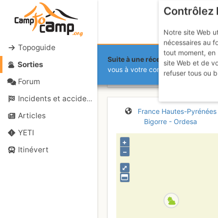
Contrôlez 
Notre site Web ut
nécessaires au f
Topoguide
tout moment, en 
Suite à une récente et importante 
site Web et de v
Sorties
Cirque de Ga
vous à votre compte sur le site.
refuser tous ou b
Forum
Incidents et accidents
France
Hautes-Pyrénées
Articles
Bigorre - Ordesa
YETI
+
Itinévert
–
⤢