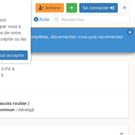
Adhérer
Se connecter
fr
Aide
sont
 par vous à
es de notre
anquantes ou incomplètes, déconnectez-vous puis reconnectez-
ccepter ou les
 1er étage
Samedi 25 février 2017
out accepter
-
II
P4
4
I
5
accès routier /
 commun
déneigé