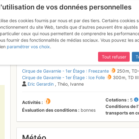
l'utilisation de vos données personnelles
ilise des cookies fournis par nous et par des tiers. Certains cookies 
onctionnement du site Web, tandis que d'autres peuvent être ajustés
particulier ceux qui nous permettent de comprendre les performanc
mise à jour du site,
si certaines pages ne sont plus accessibles, m
ous fournir des fonctionnalités de médias sociaux. Vous pouvez les a
varnie - Ice folle et conditions
ien
paramétrer vos choix
.
Tout refuser
T
Cirque de Gavarnie - 1er Étage : Freezante
250 m,
TD
Cirque de Gavarnie - 1er Étage : Ice Folle
300 m,
TD
II
Eric Gerardin
, Théo, Ivanne
Cotations
5
Activités
Conditions de l'
Évaluation des conditions
bonnes
transports en
Météo