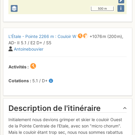
i
500 m
L'Étale - Pointe 2266 m : Couloir W
+1076 m
(200 m),
AD-
II
5.1
/
E2
D+
/ S5
Antoinebouvier
Activités
Cotations
5.1
/
D+
Description de l'itinéraire
Initialement nous devions grimper et skier le couloir Ouest
de la Pointe Centrale de l'Etale, avec son "micro chorum".
Mais le couloir étant trop sec, nous nous sommes rabattus