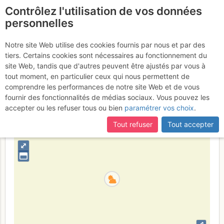
Contrôlez l'utilisation de vos données
fr
personnelles
L'Étale - Pointe 2266 :
Notre site Web utilise des cookies fournis par nous et par des
tiers. Certains cookies sont nécessaires au fonctionnement du
Couloir W
Samedi 25 février 2017
site Web, tandis que d'autres peuvent être ajustés par vous à
tout moment, en particulier ceux qui nous permettent de
comprendre les performances de notre site Web et de vous
fournir des fonctionnalités de médias sociaux. Vous pouvez les
France
Haute-Savoie
Bornes - Aravis
accepter ou les refuser tous ou bien
paramétrer vos choix
.
+
Tout refuser
Tout accepter
–
⤢