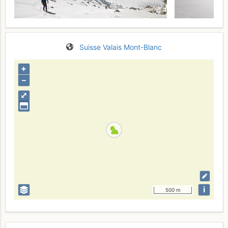
Suisse
Valais
Mont-Blanc
+
–
⤢
i
500 m