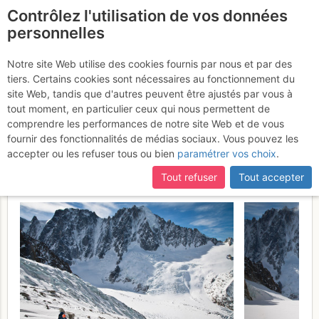
Contrôlez l'utilisation de vos données
fr
personnelles
Col du Chardonnet :
Notre site Web utilise des cookies fournis par nous et par des
tiers. Certains cookies sont nécessaires au fonctionnement du
Traversée Aiguille des
site Web, tandis que d'autres peuvent être ajustés par vous à
Grands Montets >> Le
tout moment, en particulier ceux qui nous permettent de
comprendre les performances de notre site Web et de vous
Tour (Les 3 Cols)
Dimanche 26
fournir des fonctionnalités de médias sociaux. Vous pouvez les
accepter ou les refuser tous ou bien
paramétrer vos choix
.
février 2017
Tout refuser
Tout accepter