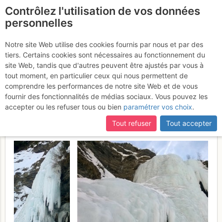
Contrôlez l'utilisation de vos données
fr
personnelles
Suite à une récente et importante mise à jour du site,
si
Notre-Dame-de-
certaines pages ne sont plus accessibles, manquantes ou
Notre site Web utilise des cookies fournis par nous et par des
incomplètes, déconnectez-vous puis reconnectez-vous à votre
tiers. Certains cookies sont nécessaires au fonctionnement du
Bellecombe - Cascades de
compte sur le site.
site Web, tandis que d'autres peuvent être ajustés par vous à
Plan Désert : Traîtrise
tout moment, en particulier ceux qui nous permettent de
comprendre les performances de notre site Web et de vous
enchanteresse
Dimanche 26 février
fournir des fonctionnalités de médias sociaux. Vous pouvez les
accepter ou les refuser tous ou bien
paramétrer vos choix
.
2017
Tout refuser
Tout accepter