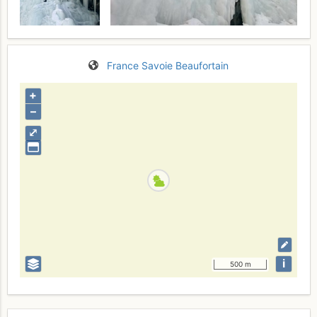
France
Savoie
Beaufortain
+
–
⤢
i
500 m